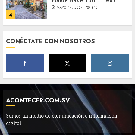
Foods Have You Tried?
MAYO 14, 2024
810
4
Need to Know About the
CONÉCTATE CON NOSOTROS
Classic Cars in a Retro
Movie?
MAYO 14, 2024
796
5
The full story of
Thailand’s extraordinary
cave rescue
ACONTECER.COM.SV
MAYO 14, 2024
1002
6
Somos un medio de comunicación e información
digital
Valentino Goes