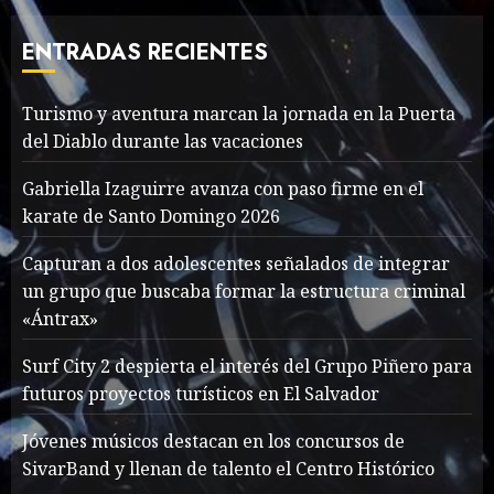
Deliberately Feminine for
Fall 2018
ENTRADAS RECIENTES
MAYO 16, 2024
765
7
Turismo y aventura marcan la jornada en la Puerta
del Diablo durante las vacaciones
Searching for the
forgotten heroes of World
Gabriella Izaguirre avanza con paso firme en el
War Two
karate de Santo Domingo 2026
MAYO 14, 2024
860
1
Capturan a dos adolescentes señalados de integrar
un grupo que buscaba formar la estructura criminal
«Ántrax»
What’s Scarier Than the
Sex Talk? Its About Weight
Surf City 2 despierta el interés del Grupo Piñero para
futuros proyectos turísticos en El Salvador
MAYO 14, 2024
862
2
Jóvenes músicos destacan en los concursos de
SivarBand y llenan de talento el Centro Histórico