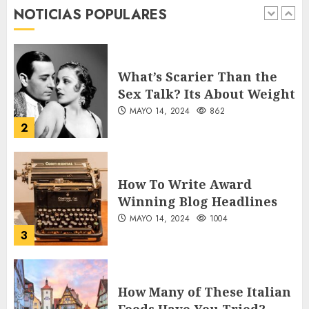
NOTICIAS POPULARES
MAYO 14, 2024
860
1
What’s Scarier Than the
Sex Talk? Its About Weight
MAYO 14, 2024
862
2
How To Write Award
Winning Blog Headlines
MAYO 14, 2024
1004
3
How Many of These Italian