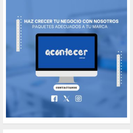
5
The full story of
Thailand’s extraordinary
cave rescue
MAYO 14, 2024
1002
6
Valentino Goes
Deliberately Feminine for
Fall 2018
MAYO 16, 2024
765
7
Searching for the
forgotten heroes of World
War Two