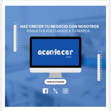
Movie?
MAYO 14, 2024
796
5
The full story of
Thailand’s extraordinary
cave rescue
MAYO 14, 2024
1002
6
Valentino Goes
Deliberately Feminine for
Fall 2018
MAYO 16, 2024
765
7
Searching for the