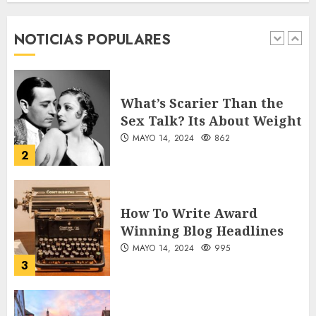
forgotten heroes of World
War Two
NOTICIAS POPULARES
MAYO 14, 2024
860
1
What’s Scarier Than the
Sex Talk? Its About Weight
MAYO 14, 2024
862
2
How To Write Award
Winning Blog Headlines
MAYO 14, 2024
995
3