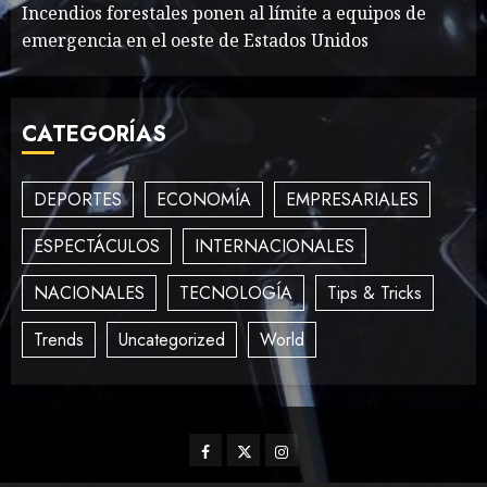
Incendios forestales ponen al límite a equipos de
emergencia en el oeste de Estados Unidos
How To Write Award
Winning Blog Headlines
MAYO 14, 2024
995
CATEGORÍAS
3
DEPORTES
ECONOMÍA
EMPRESARIALES
How Many of These Italian
ESPECTÁCULOS
INTERNACIONALES
Foods Have You Tried?
MAYO 14, 2024
810
NACIONALES
TECNOLOGÍA
Tips & Tricks
4
Trends
Uncategorized
World
Need to Know About the
Classic Cars in a Retro
Movie?
Facebook
Twitter
Instagram
MAYO 14, 2024
796
5