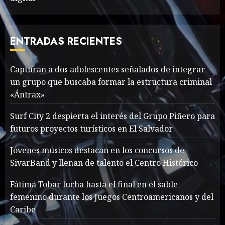
Valentino Goes
Deliberately Feminine for
Fall 2018
ENTRADAS RECIENTES
MAYO 16, 2024
765
7
Capturan a dos adolescentes señalados de integrar
un grupo que buscaba formar la estructura criminal
Searching for the
«Ántrax»
forgotten heroes of World
War Two
Surf City 2 despierta el interés del Grupo Piñero para
MAYO 14, 2024
860
futuros proyectos turísticos en El Salvador
1
Jóvenes músicos destacan en los concursos de
SivarBand y llenan de talento el Centro Histórico
What’s Scarier Than the
Sex Talk? Its About Weight
Fátima Tobar lucha hasta el final en el sable
femenino durante los Juegos Centroamericanos y del
MAYO 14, 2024
862
2
Caribe