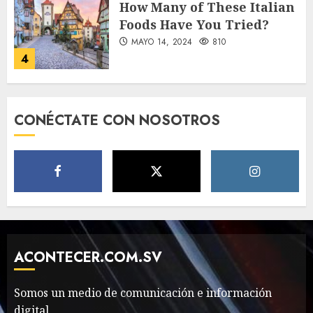
How Many of These Italian
Foods Have You Tried?
MAYO 14, 2024
810
4
Need to Know About the
CONÉCTATE CON NOSOTROS
Classic Cars in a Retro
Movie?
MAYO 14, 2024
796
5
The full story of
Thailand’s extraordinary
cave rescue
ACONTECER.COM.SV
MAYO 14, 2024
1002
6
Somos un medio de comunicación e información
digital