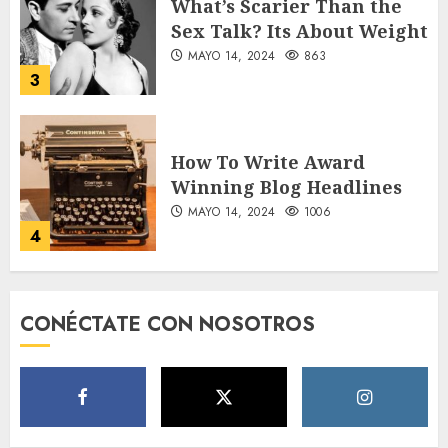
What’s Scarier Than the
Sex Talk? Its About Weight
MAYO 14, 2024
863
3
How To Write Award
Winning Blog Headlines
MAYO 14, 2024
1006
4
How Many of These Italian
CONÉCTATE CON NOSOTROS
Foods Have You Tried?
MAYO 14, 2024
814
5