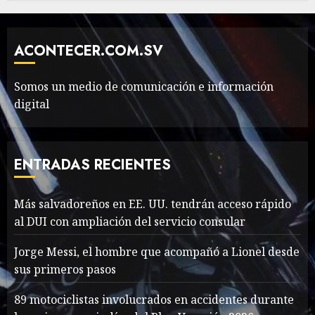
Need to Know About the
Classic Cars in a Retro
Movie?
ACONTECER.COM.SV
MAYO 14, 2024
801
6
Somos un medio de comunicación e información
digital
The full story of
Thailand’s extraordinary
cave rescue
ENTRADAS RECIENTES
MAYO 14, 2024
1017
7
Más salvadoreños en EE. UU. tendrán acceso rápido
Más salvadoreños en EE.
al DUI con ampliación del servicio consular
UU. tendrán acceso rápido
Jorge Messi, el hombre que acompañó a Lionel desde
al DUI con ampliación del
sus primeros pasos
servicio consular
1
AGOSTO 9, 2026
37
89 motociclistas involucrados en accidentes durante