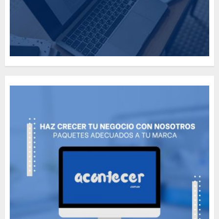
How Many of These Italian
Foods Have You Tried?
MAYO 14, 2024
814
5
Need to Know About the
Classic Cars in a Retro
Movie?
MAYO 14, 2024
801
6
The full story of
Thailand’s extraordinary