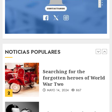
cave rescue
MAYO 14, 2024
1017
7
Más salvadoreños en EE.
UU. tendrán acceso rápido
al DUI con ampliación del
servicio consular
NOTICIAS POPULARES
1
AGOSTO 9, 2026
37
Searching for the
forgotten heroes of World
War Two
MAYO 14, 2024
867
2