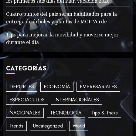
los primeros seis días del Plan Vacación 2026
Searching for the
Cuatro puntos del país serán habilitados para la
forgotten heroes of World
entrega de árboles y plantas de MOP Verde
War Two
MAYO 14, 2024
867
Tips para mejorar la movilidad y moverse mejor
2
durante el día
What’s Scarier Than the
CATEGORÍAS
Sex Talk? Its About Weight
MAYO 14, 2024
863
3
DEPORTES
ECONOMÍA
EMPRESARIALES
ESPECTÁCULOS
INTERNACIONALES
How To Write Award
NACIONALES
TECNOLOGÍA
Tips & Tricks
Winning Blog Headlines
MAYO 14, 2024
1006
Trends
Uncategorized
World
4