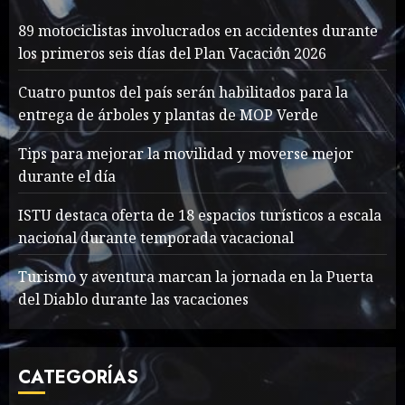
7
89 motociclistas involucrados en accidentes durante
89 motociclistas
los primeros seis días del Plan Vacación 2026
involucrados en
accidentes durante los
Cuatro puntos del país serán habilitados para la
primeros seis días del Plan
entrega de árboles y plantas de MOP Verde
Vacación 2026
1
Tips para mejorar la movilidad y moverse mejor
AGOSTO 7, 2026
45
durante el día
Searching for the
ISTU destaca oferta de 18 espacios turísticos a escala
forgotten heroes of World
nacional durante temporada vacacional
War Two
MAYO 14, 2024
861
Turismo y aventura marcan la jornada en la Puerta
2
del Diablo durante las vacaciones
What’s Scarier Than the
CATEGORÍAS
Sex Talk? Its About Weight
MAYO 14, 2024
862