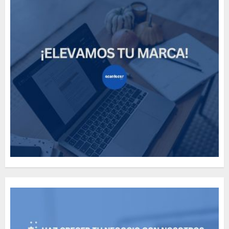
How Many of These Italian
Foods Have You Tried?
MAYO 14, 2024
811
5