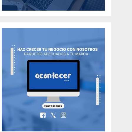
the Classic Cars in a
Retro Movie?
5
MAYO 14, 2024
796
World
The full story of
Thailand’s
extraordinary cave
6
rescue
MAYO 14, 2024
1002
TECNOLOGÍA
Valentino Goes
Deliberately
Feminine for Fall
7
2018
MAYO 16, 2024
765
World