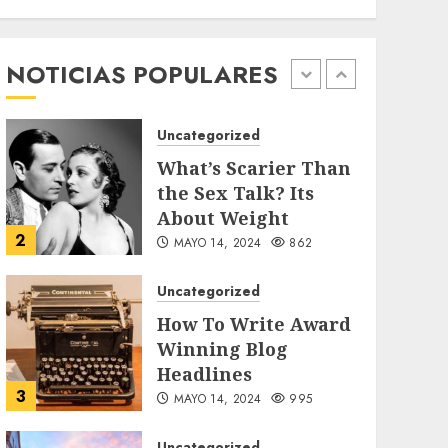
Searching for the
forgotten heroes of
World War Two
NOTICIAS POPULARES
1
MAYO 14, 2024
860
Uncategorized
What’s Scarier Than
the Sex Talk? Its
About Weight
2
MAYO 14, 2024
862
Uncategorized
How To Write Award
Winning Blog
Headlines
3
MAYO 14, 2024
995
Uncategorized