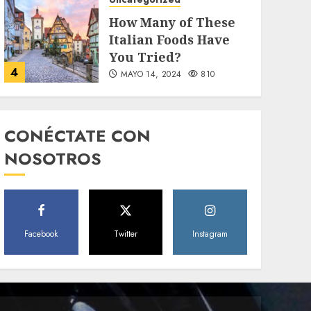
How Many of These
Italian Foods Have
You Tried?
4
MAYO 14, 2024
810
Uncategorized
Need to Know About
CONÉCTATE CON
the Classic Cars in a
NOSOTROS
Retro Movie?
5
MAYO 14, 2024
796
World
Facebook
Twitter
Instagram
The full story of
Thailand’s
extraordinary cave
6
rescue
MAYO 14, 2024
1002