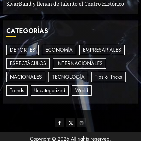
SivarBand y llenan de talento el Centro Histórico
How To Write Award
Winning Blog Headlines
CATEGORÍAS
MAYO 14, 2024
1004
3
DEPORTES
ECONOMÍA
EMPRESARIALES
ESPECTÁCULOS
INTERNACIONALES
How Many of These Italian
Foods Have You Tried?
NACIONALES
TECNOLOGÍA
Tips & Tricks
MAYO 14, 2024
810
4
Trends
Uncategorized
World
Need to Know About the
Classic Cars in a Retro
Facebook
Twitter
Instagram
Movie?
MAYO 14, 2024
796
5
Copyright © 2026 All rights reserved.