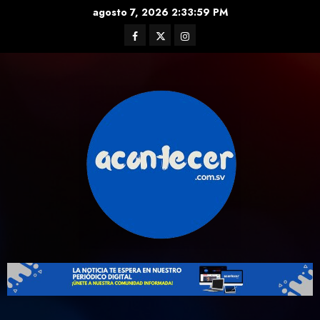
Skip
agosto 7, 2026
2:34:00 PM
to
Facebook
Twitter
Instagram
content