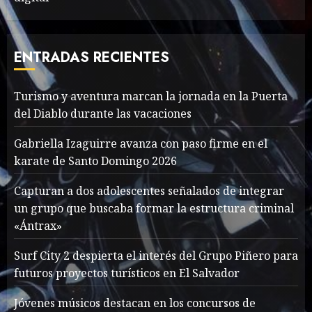
Valentino Goes
Deliberately Feminine for
Fall 2018
ENTRADAS RECIENTES
MAYO 16, 2024
765
7
Turismo y aventura marcan la jornada en la Puerta
del Diablo durante las vacaciones
Searching for the
forgotten heroes of World
Gabriella Izaguirre avanza con paso firme en el
War Two
karate de Santo Domingo 2026
MAYO 14, 2024
860
1
Capturan a dos adolescentes señalados de integrar
un grupo que buscaba formar la estructura criminal
«Ántrax»
What’s Scarier Than the
Sex Talk? Its About Weight
Surf City 2 despierta el interés del Grupo Piñero para
futuros proyectos turísticos en El Salvador
MAYO 14, 2024
862
2
Jóvenes músicos destacan en los concursos de