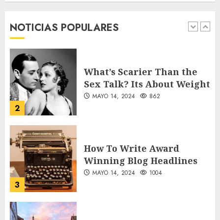
forgotten heroes of World
War Two
NOTICIAS POPULARES
MAYO 14, 2024
860
1
What’s Scarier Than the
Sex Talk? Its About Weight
MAYO 14, 2024
862
2
How To Write Award
Winning Blog Headlines
MAYO 14, 2024
1004
3