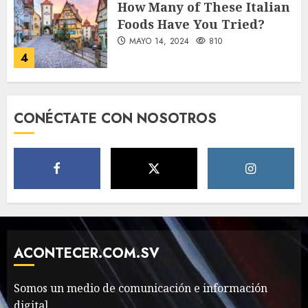
How Many of These Italian
Foods Have You Tried?
MAYO 14, 2024
810
4
Need to Know About the
CONÉCTATE CON NOSOTROS
Classic Cars in a Retro
Movie?
MAYO 14, 2024
796
5
The full story of
Thailand’s extraordinary
cave rescue
ACONTECER.COM.SV
MAYO 14, 2024
1002
6
Somos un medio de comunicación e información
digital