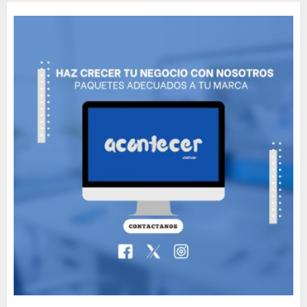
Movie?
MAYO 14, 2024
796
5
The full story of
Thailand’s extraordinary
cave rescue
MAYO 14, 2024
1002
6
Valentino Goes
Deliberately Feminine for
Fall 2018
MAYO 16, 2024
765
7
Searching for the