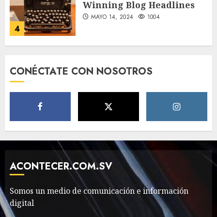
Winning Blog Headlines
MAYO 14, 2024
1004
4
How Many of These Italian
CONÉCTATE CON NOSOTROS
Foods Have You Tried?
MAYO 14, 2024
811
5
Need to Know About the
Classic Cars in a Retro
Movie?
ACONTECER.COM.SV
MAYO 14, 2024
796
6
Somos un medio de comunicación e información
digital
The full story of