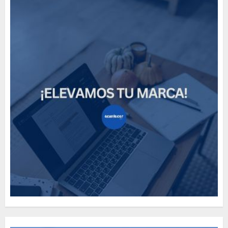
How Many of These Italian
Foods Have You Tried?
MAYO 14, 2024
811