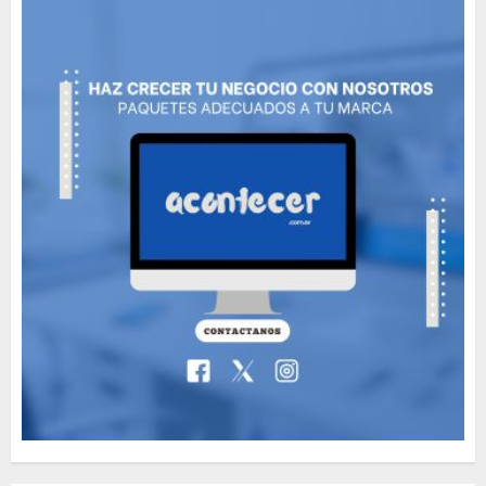
5
Need to Know About the
Classic Cars in a Retro
Movie?
MAYO 14, 2024
796
6
The full story of
Thailand’s extraordinary
cave rescue
MAYO 14, 2024
1002
7
89 motociclistas
involucrados en
accidentes durante los