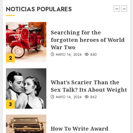
primeros seis días del Plan
NOTICIAS POPULARES
Vacación 2026
1
AGOSTO 7, 2026
26
Searching for the
forgotten heroes of World
War Two
MAYO 14, 2024
860
2
What’s Scarier Than the
Sex Talk? Its About Weight
MAYO 14, 2024
862
3
How To Write Award