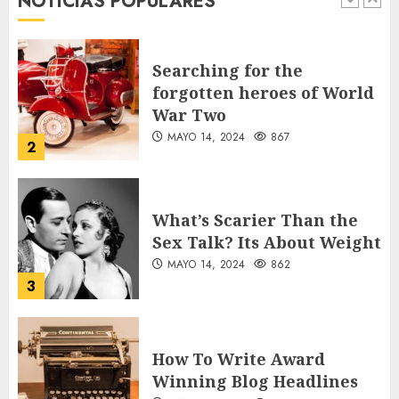
NOTICIAS POPULARES
1
Searching for the
forgotten heroes of World
War Two
MAYO 14, 2024
867
2
What’s Scarier Than the
Sex Talk? Its About Weight
MAYO 14, 2024
862
3
How To Write Award
Winning Blog Headlines