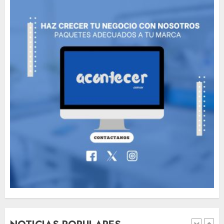
Need to Know About the
Classic Cars in a Retro
Movie?
MAYO 14, 2024
799
6
The full story of
Thailand’s extraordinary
cave rescue
MAYO 14, 2024
1013
7
Jorge Messi, el hombre
que acompañó a Lionel
desde sus primeros pasos
AGOSTO 8, 2026
59