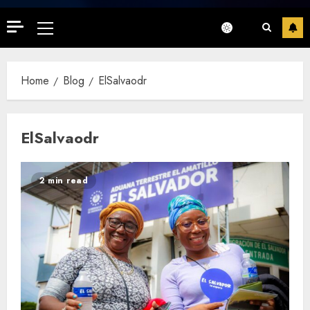
Primary
Menu
Home
Blog
ElSalvaodr
ElSalvaodr
2 min read