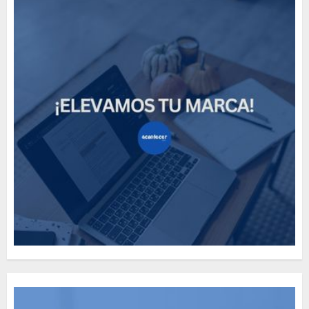
How Many of These Italian
Foods Have You Tried?
MAYO 14, 2024
812
5