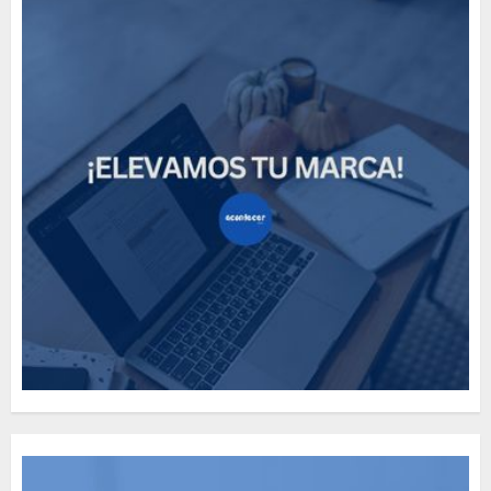
Need to Know About the
Classic Cars in a Retro
Movie?
MAYO 14, 2024
796
5