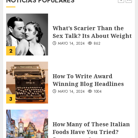
NOTICIAS POPULARES
1
What’s Scarier Than the
Sex Talk? Its About Weight
MAYO 14, 2024
862
2
How To Write Award
Winning Blog Headlines
MAYO 14, 2024
1004
3
How Many of These Italian
Foods Have You Tried?