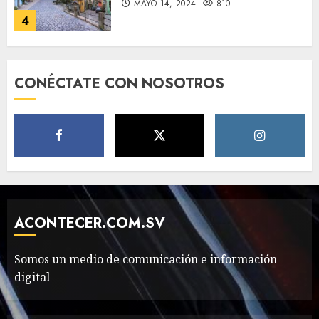
MAYO 14, 2024
810
4
Need to Know About the
CONÉCTATE CON NOSOTROS
Classic Cars in a Retro
Movie?
MAYO 14, 2024
796
5
The full story of
Thailand’s extraordinary
cave rescue
ACONTECER.COM.SV
MAYO 14, 2024
1002
6
Somos un medio de comunicación e información
digital
Valentino Goes
Deliberately Feminine for