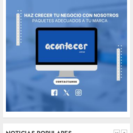
The full story of
Thailand’s extraordinary
cave rescue
MAYO 14, 2024
1002
6
Valentino Goes
Deliberately Feminine for
Fall 2018
MAYO 16, 2024
765
7
Searching for the
forgotten heroes of World
War Two
MAYO 14, 2024
860