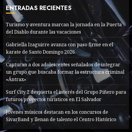
Fall 2018
ENTRADAS RECIENTES
MAYO 16, 2024
765
7
Turismo y aventura marcan la jornada en la Puerta
del Diablo durante las vacaciones
Searching for the
forgotten heroes of World
Gabriella Izaguirre avanza con paso firme en el
War Two
karate de Santo Domingo 2026
MAYO 14, 2024
860
1
Capturan a dos adolescentes señalados de integrar
un grupo que buscaba formar la estructura criminal
«Ántrax»
What’s Scarier Than the
Sex Talk? Its About Weight
Surf City 2 despierta el interés del Grupo Piñero para
futuros proyectos turísticos en El Salvador
MAYO 14, 2024
862
2
Jóvenes músicos destacan en los concursos de
SivarBand y llenan de talento el Centro Histórico
How To Write Award