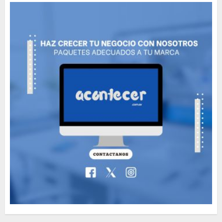
MAYO 14, 2024
812
5
Need to Know About the
Classic Cars in a Retro
Movie?
MAYO 14, 2024
799
6
The full story of
Thailand’s extraordinary
cave rescue
MAYO 14, 2024
1005
7
Jorge Messi, el hombre
que acompañó a Lionel