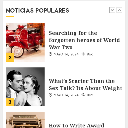
desde sus primeros pasos
NOTICIAS POPULARES
AGOSTO 8, 2026
53
1
Searching for the
forgotten heroes of World
War Two
MAYO 14, 2024
866
2
What’s Scarier Than the
Sex Talk? Its About Weight
MAYO 14, 2024
862
3
How To Write Award