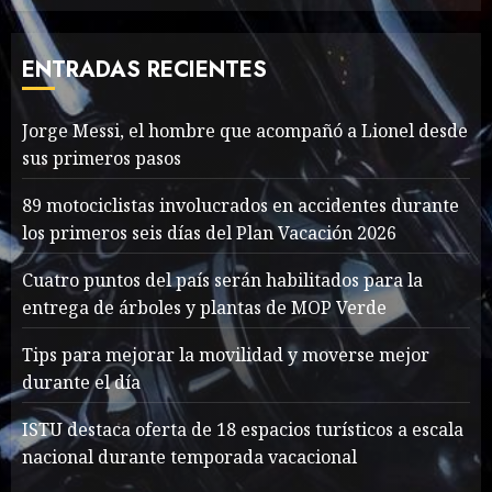
Thailand’s extraordinary
cave rescue
ENTRADAS RECIENTES
MAYO 14, 2024
1005
7
Jorge Messi, el hombre que acompañó a Lionel desde
sus primeros pasos
Jorge Messi, el hombre
que acompañó a Lionel
89 motociclistas involucrados en accidentes durante
desde sus primeros pasos
los primeros seis días del Plan Vacación 2026
AGOSTO 8, 2026
53
1
Cuatro puntos del país serán habilitados para la
entrega de árboles y plantas de MOP Verde
Searching for the
Tips para mejorar la movilidad y moverse mejor
forgotten heroes of World
durante el día
War Two
MAYO 14, 2024
866
ISTU destaca oferta de 18 espacios turísticos a escala
2
nacional durante temporada vacacional