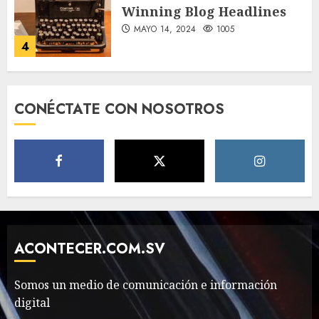
Winning Blog Headlines
MAYO 14, 2024
1005
4
How Many of These Italian
CONÉCTATE CON NOSOTROS
Foods Have You Tried?
MAYO 14, 2024
812
5
Need to Know About the
Classic Cars in a Retro
Movie?
ACONTECER.COM.SV
MAYO 14, 2024
799
6
Somos un medio de comunicación e información
digital
The full story of