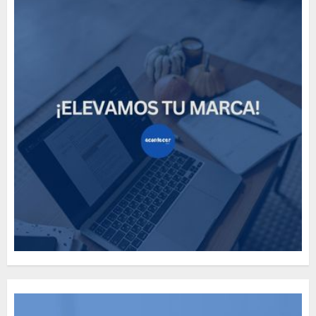
How Many of These Italian
Foods Have You Tried?
MAYO 14, 2024
811
5