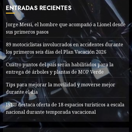
cave rescue
ENTRADAS RECIENTES
MAYO 14, 2024
1005
7
Jorge Messi, el hombre que acompañó a Lionel desde
sus primeros pasos
Jorge Messi, el hombre
que acompañó a Lionel
89 motociclistas involucrados en accidentes durante
desde sus primeros pasos
los primeros seis días del Plan Vacación 2026
AGOSTO 8, 2026
50
1
Cuatro puntos del país serán habilitados para la
entrega de árboles y plantas de MOP Verde
Searching for the
Tips para mejorar la movilidad y moverse mejor
forgotten heroes of World
durante el día
War Two
MAYO 14, 2024
864
ISTU destaca oferta de 18 espacios turísticos a escala
2
nacional durante temporada vacacional
What’s Scarier Than the