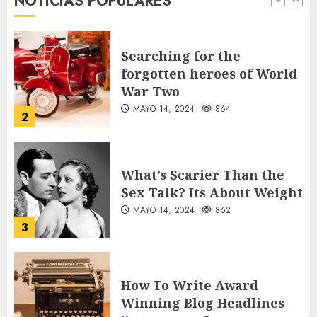
NOTICIAS POPULARES
1
Searching for the
forgotten heroes of World
War Two
MAYO 14, 2024
864
2
What’s Scarier Than the
Sex Talk? Its About Weight
MAYO 14, 2024
862
3
How To Write Award
Winning Blog Headlines