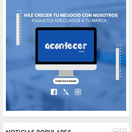
Need to Know About the
Classic Cars in a Retro
Movie?
MAYO 14, 2024
799
6
The full story of
Thailand’s extraordinary
cave rescue
MAYO 14, 2024
1005
7
Jorge Messi, el hombre
que acompañó a Lionel
desde sus primeros pasos
AGOSTO 8, 2026
50