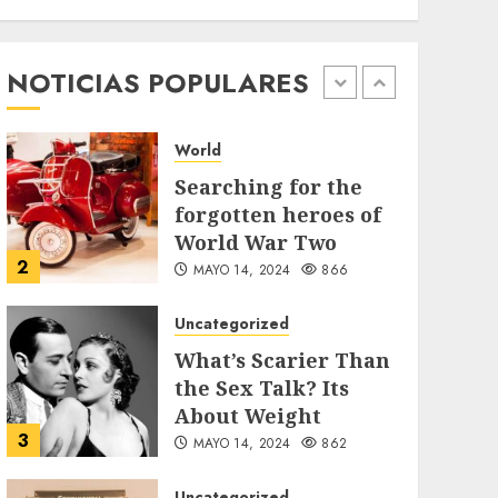
Jorge Messi, el
hombre que
acompañó a Lionel
NOTICIAS POPULARES
1
desde sus primeros
pasos
World
AGOSTO 8, 2026
55
Searching for the
forgotten heroes of
World War Two
2
MAYO 14, 2024
866
Uncategorized
What’s Scarier Than
the Sex Talk? Its
About Weight
3
MAYO 14, 2024
862
Uncategorized