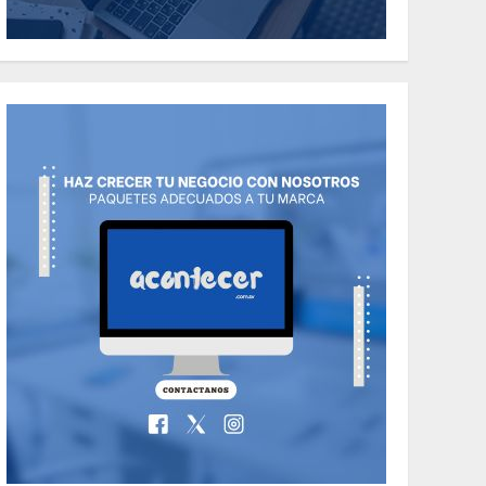
Italian Foods Have
You Tried?
5
MAYO 14, 2024
812
Uncategorized
Need to Know About
the Classic Cars in a
Retro Movie?
6
MAYO 14, 2024
799
World
The full story of
Thailand’s
extraordinary cave
7
rescue
MAYO 14, 2024
1005
ESPECTÁCULOS