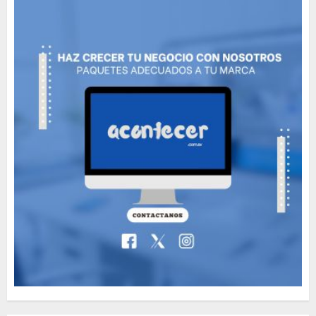
5
Need to Know About the
Classic Cars in a Retro
Movie?
MAYO 14, 2024
799
6
The full story of
Thailand’s extraordinary
cave rescue
MAYO 14, 2024
1005
7
Jorge Messi, el hombre
que acompañó a Lionel