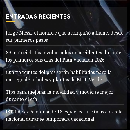
Thailand’s extraordinary
cave rescue
ENTRADAS RECIENTES
MAYO 14, 2024
1005
7
Jorge Messi, el hombre que acompañó a Lionel desde
sus primeros pasos
Jorge Messi, el hombre
que acompañó a Lionel
89 motociclistas involucrados en accidentes durante
desde sus primeros pasos
los primeros seis días del Plan Vacación 2026
AGOSTO 8, 2026
54
1
Cuatro puntos del país serán habilitados para la
entrega de árboles y plantas de MOP Verde
Searching for the
Tips para mejorar la movilidad y moverse mejor
forgotten heroes of World
durante el día
War Two
MAYO 14, 2024
866
ISTU destaca oferta de 18 espacios turísticos a escala
2
nacional durante temporada vacacional