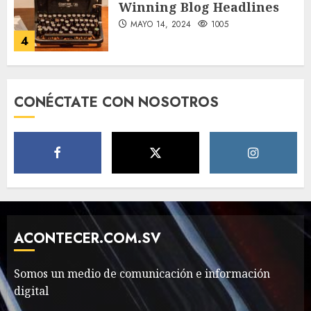
Winning Blog Headlines
MAYO 14, 2024
1005
4
How Many of These Italian
CONÉCTATE CON NOSOTROS
Foods Have You Tried?
MAYO 14, 2024
812
5
Need to Know About the
Classic Cars in a Retro
Movie?
ACONTECER.COM.SV
MAYO 14, 2024
799
6
Somos un medio de comunicación e información
digital
The full story of