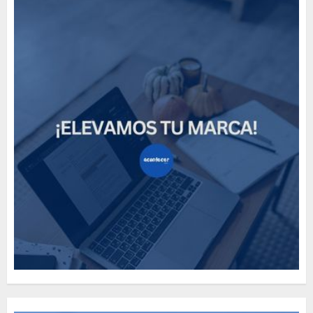
How Many of These Italian
Foods Have You Tried?
MAYO 14, 2024
812