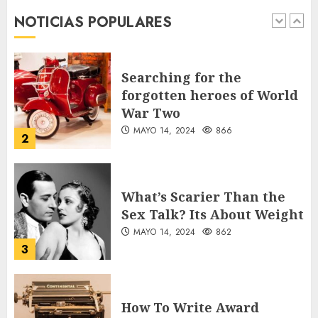
desde sus primeros pasos
NOTICIAS POPULARES
AGOSTO 8, 2026
54
1
Searching for the
forgotten heroes of World
War Two
MAYO 14, 2024
866
2
What’s Scarier Than the
Sex Talk? Its About Weight
MAYO 14, 2024
862
3
How To Write Award