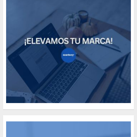
How Many of These Italian
Foods Have You Tried?
MAYO 14, 2024
811
5