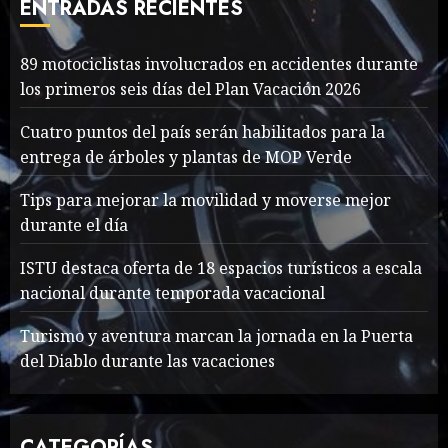
ENTRADAS RECIENTES
MAYO 14, 2024
1003
7
89 motociclistas involucrados en accidentes durante
89 motociclistas
los primeros seis días del Plan Vacación 2026
involucrados en
accidentes durante los
Cuatro puntos del país serán habilitados para la
primeros seis días del Plan
entrega de árboles y plantas de MOP Verde
Vacación 2026
1
Tips para mejorar la movilidad y moverse mejor
AGOSTO 7, 2026
36
durante el día
Searching for the
ISTU destaca oferta de 18 espacios turísticos a escala
forgotten heroes of World
nacional durante temporada vacacional
War Two
MAYO 14, 2024
860
Turismo y aventura marcan la jornada en la Puerta
2
del Diablo durante las vacaciones
What’s Scarier Than the
CATEGORÍAS