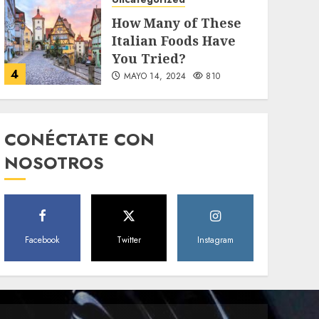
How Many of These
Italian Foods Have
You Tried?
4
MAYO 14, 2024
810
Uncategorized
Need to Know About
CONÉCTATE CON
the Classic Cars in a
NOSOTROS
Retro Movie?
5
MAYO 14, 2024
796
World
Facebook
Twitter
Instagram
The full story of
Thailand’s
extraordinary cave
6
rescue
MAYO 14, 2024
1002