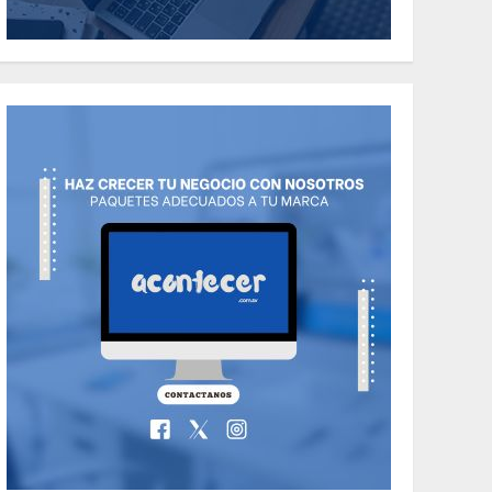
the Classic Cars in a
Retro Movie?
5
MAYO 14, 2024
796
World
The full story of
Thailand’s
extraordinary cave
6
rescue
MAYO 14, 2024
1002
TECNOLOGÍA
Valentino Goes
Deliberately
Feminine for Fall
7
2018
MAYO 16, 2024
765
World