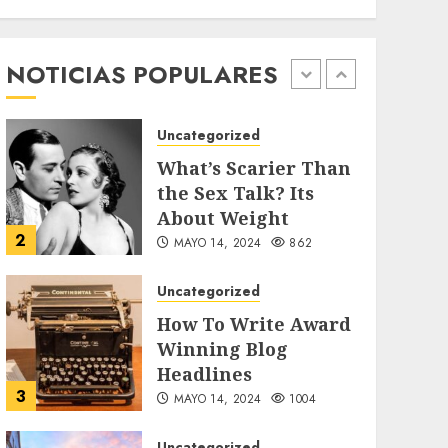
Searching for the
forgotten heroes of
World War Two
NOTICIAS POPULARES
1
MAYO 14, 2024
860
Uncategorized
What’s Scarier Than
the Sex Talk? Its
About Weight
2
MAYO 14, 2024
862
Uncategorized
How To Write Award
Winning Blog
Headlines
3
MAYO 14, 2024
1004
Uncategorized