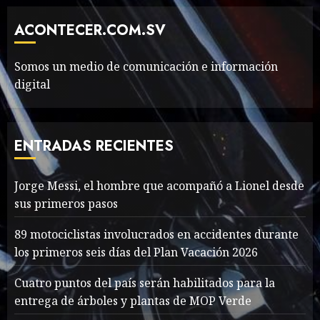
Classic Cars in a Retro
Movie?
ACONTECER.COM.SV
MAYO 14, 2024
799
6
Somos un medio de comunicación e información
digital
The full story of
Thailand’s extraordinary
cave rescue
ENTRADAS RECIENTES
MAYO 14, 2024
1005
7
Jorge Messi, el hombre que acompañó a Lionel desde
sus primeros pasos
Jorge Messi, el hombre
que acompañó a Lionel
89 motociclistas involucrados en accidentes durante
desde sus primeros pasos
los primeros seis días del Plan Vacación 2026
AGOSTO 8, 2026
50
1
Cuatro puntos del país serán habilitados para la
entrega de árboles y plantas de MOP Verde