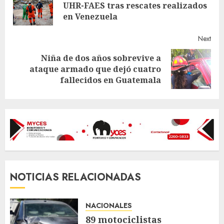
Reading
Pre
UHR-FAES tras rescates realizados
post
en Venezuela
Next
Niña de dos años sobrevive a
Next
ataque armado que dejó cuatro
post:
fallecidos en Guatemala
NOTICIAS RELACIONADAS
NACIONALES
89 motociclistas