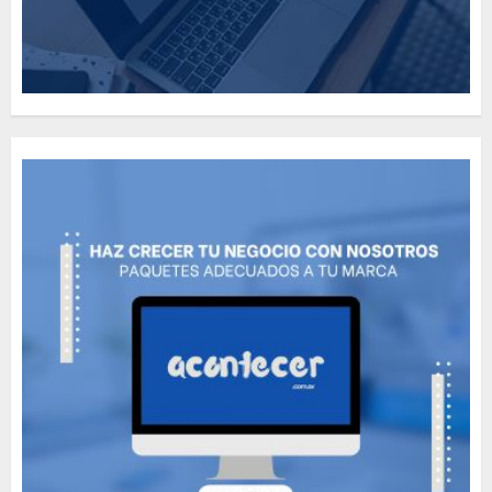
How Many of These Italian
Foods Have You Tried?
MAYO 14, 2024
811
5
Need to Know About the
Classic Cars in a Retro
Movie?
MAYO 14, 2024
799
6
The full story of
Thailand’s extraordinary
cave rescue