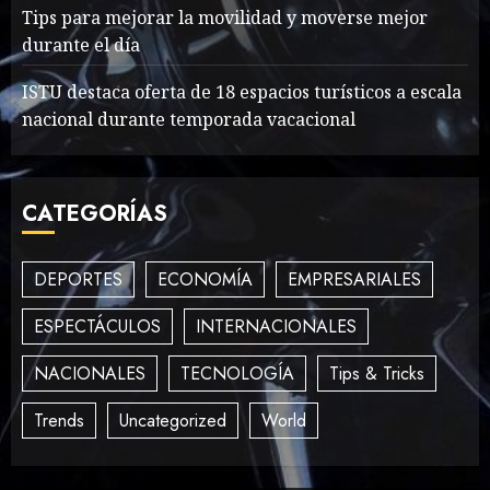
Searching for the
Tips para mejorar la movilidad y moverse mejor
forgotten heroes of World
durante el día
War Two
MAYO 14, 2024
864
ISTU destaca oferta de 18 espacios turísticos a escala
2
nacional durante temporada vacacional
What’s Scarier Than the
CATEGORÍAS
Sex Talk? Its About Weight
MAYO 14, 2024
862
3
DEPORTES
ECONOMÍA
EMPRESARIALES
ESPECTÁCULOS
INTERNACIONALES
How To Write Award
NACIONALES
TECNOLOGÍA
Tips & Tricks
Winning Blog Headlines
MAYO 14, 2024
1005
Trends
Uncategorized
World
4