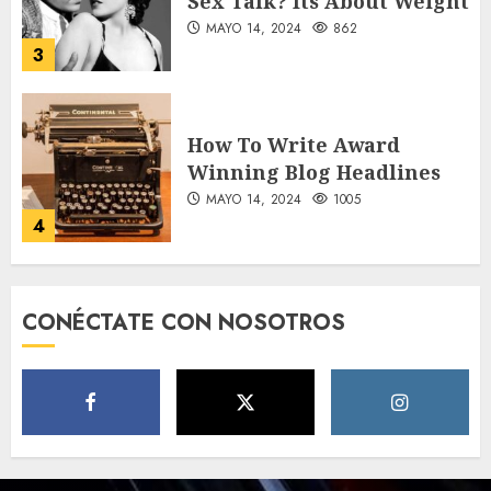
Sex Talk? Its About Weight
MAYO 14, 2024
862
3
How To Write Award
Winning Blog Headlines
MAYO 14, 2024
1005
4
How Many of These Italian
CONÉCTATE CON NOSOTROS
Foods Have You Tried?
MAYO 14, 2024
811
5
Need to Know About the