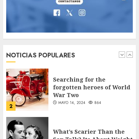
MAYO 14, 2024
1005
7
Jorge Messi, el hombre
que acompañó a Lionel
desde sus primeros pasos
NOTICIAS POPULARES
AGOSTO 8, 2026
50
1
Searching for the
forgotten heroes of World
War Two
MAYO 14, 2024
864
2
What’s Scarier Than the