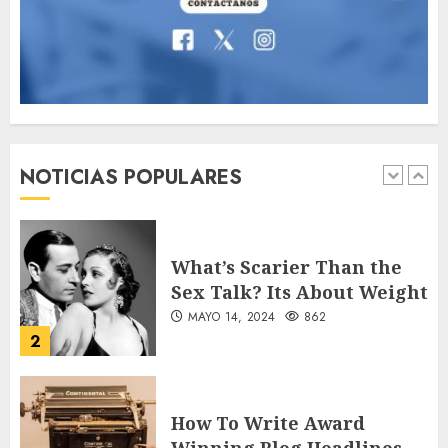
MAYO 16, 2024
765
7
Searching for the
forgotten heroes of World
War Two
NOTICIAS POPULARES
MAYO 14, 2024
860
1
What’s Scarier Than the
Sex Talk? Its About Weight
MAYO 14, 2024
862
2
How To Write Award
Winning Blog Headlines