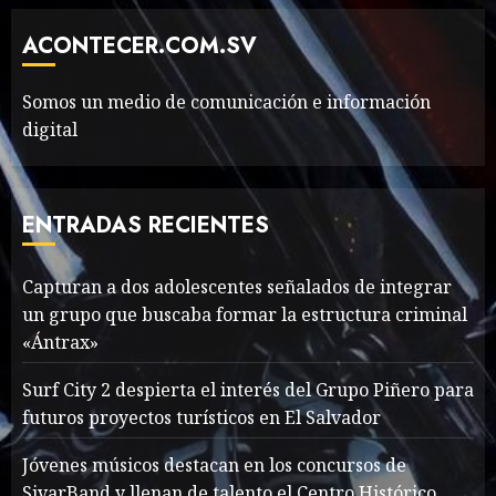
Thailand’s extraordinary
cave rescue
ACONTECER.COM.SV
MAYO 14, 2024
1002
6
Somos un medio de comunicación e información
digital
Valentino Goes
Deliberately Feminine for
Fall 2018
ENTRADAS RECIENTES
MAYO 16, 2024
765
7
Capturan a dos adolescentes señalados de integrar
un grupo que buscaba formar la estructura criminal
Searching for the
«Ántrax»
forgotten heroes of World
War Two
Surf City 2 despierta el interés del Grupo Piñero para
MAYO 14, 2024
860
futuros proyectos turísticos en El Salvador
1
Jóvenes músicos destacan en los concursos de
SivarBand y llenan de talento el Centro Histórico