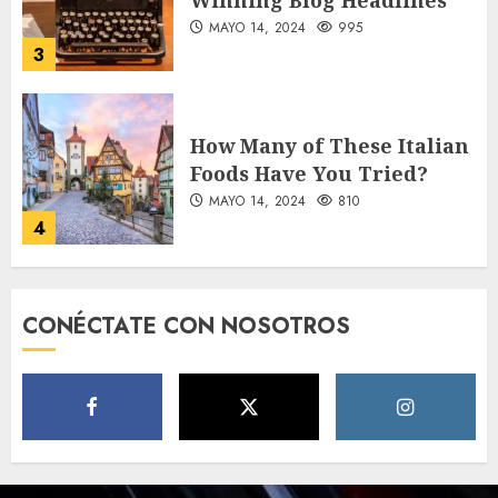
MAYO 14, 2024
995
3
How Many of These Italian
Foods Have You Tried?
MAYO 14, 2024
810
4
Need to Know About the
CONÉCTATE CON NOSOTROS
Classic Cars in a Retro
Movie?
MAYO 14, 2024
796
5
The full story of