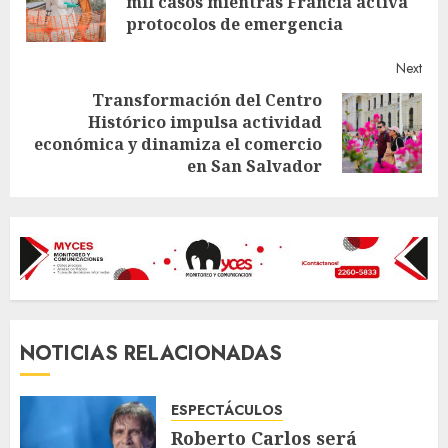
mil casos mientras Francia activa
post
protocolos de emergencia
Next
Transformación del Centro
Histórico impulsa actividad
Next
económica y dinamiza el comercio
post:
en San Salvador
NOTICIAS RELACIONADAS
ESPECTÁCULOS
Roberto Carlos será