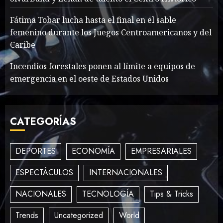
What’s Scarier Than the
Sex Talk? Its About Weight
Fátima Tobar lucha hasta el final en el sable
femenino durante los Juegos Centroamericanos y del
MAYO 14, 2024
862
2
Caribe
Incendios forestales ponen al límite a equipos de
emergencia en el oeste de Estados Unidos
How To Write Award
Winning Blog Headlines
MAYO 14, 2024
995
CATEGORÍAS
3
DEPORTES
ECONOMÍA
EMPRESARIALES
How Many of These Italian
ESPECTÁCULOS
INTERNACIONALES
Foods Have You Tried?
MAYO 14, 2024
810
NACIONALES
TECNOLOGÍA
Tips & Tricks
4
Trends
Uncategorized
World