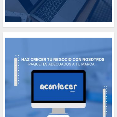
Need to Know About the
Classic Cars in a Retro
Movie?
MAYO 14, 2024
796
5
The full story of
Thailand’s extraordinary
cave rescue
MAYO 14, 2024
1002
6
Valentino Goes
Deliberately Feminine for
Fall 2018