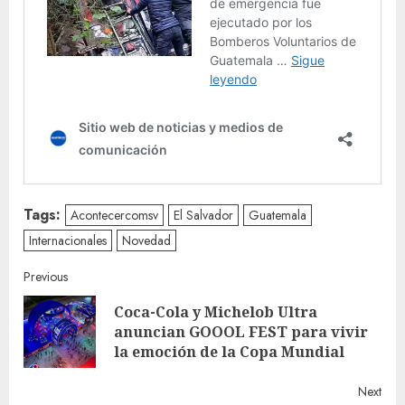
Tags:
Acontecercomsv
El Salvador
Guatemala
Internacionales
Novedad
Continue
Previous
Coca-Cola y Michelob Ultra
Reading
Pre
anuncian GOOOL FEST para vivir
post
la emoción de la Copa Mundial
Next