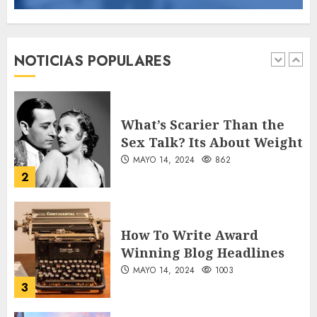
Searching for the
forgotten heroes of World
War Two
NOTICIAS POPULARES
MAYO 14, 2024
860
1
What’s Scarier Than the
Sex Talk? Its About Weight
MAYO 14, 2024
862
2
How To Write Award
Winning Blog Headlines
MAYO 14, 2024
1003
3