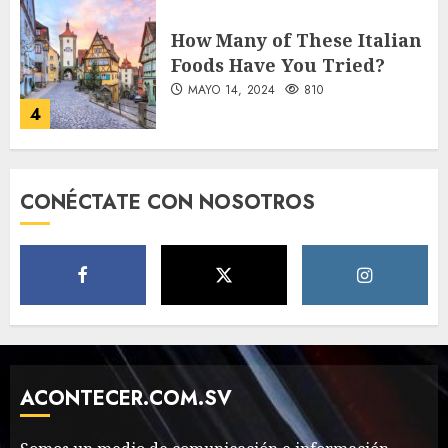
How Many of These Italian
Foods Have You Tried?
MAYO 14, 2024
810
4
Need to Know About the
CONÉCTATE CON NOSOTROS
Classic Cars in a Retro
Movie?
MAYO 14, 2024
796
5
The full story of
Thailand’s extraordinary
cave rescue
ACONTECER.COM.SV
MAYO 14, 2024
1002
6