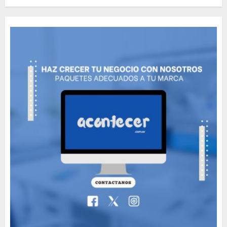
Classic Cars in a Retro
Movie?
MAYO 14, 2024
796
5
The full story of
Thailand’s extraordinary
cave rescue
MAYO 14, 2024
1002
6
Valentino Goes
Deliberately Feminine for
Fall 2018
MAYO 16, 2024
765
7