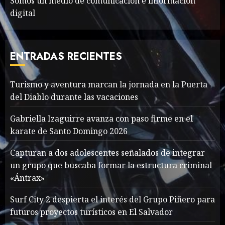
Somos un medio de comunicación e información
digital
Valentino Goes
Deliberately Feminine for
Fall 2018
ENTRADAS RECIENTES
MAYO 16, 2024
765
7
Turismo y aventura marcan la jornada en la Puerta
del Diablo durante las vacaciones
Searching for the
forgotten heroes of World
Gabriella Izaguirre avanza con paso firme en el
War Two
karate de Santo Domingo 2026
MAYO 14, 2024
860
1
Capturan a dos adolescentes señalados de integrar
un grupo que buscaba formar la estructura criminal
«Ántrax»
What’s Scarier Than the
Sex Talk? Its About Weight
Surf City 2 despierta el interés del Grupo Piñero para
futuros proyectos turísticos en El Salvador
MAYO 14, 2024
862
2