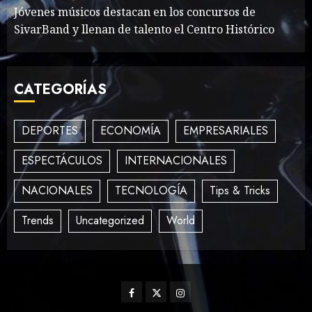
Jóvenes músicos destacan en los concursos de
SivarBand y llenan de talento el Centro Histórico
How To Write Award
Winning Blog Headlines
CATEGORÍAS
MAYO 14, 2024
1003
3
DEPORTES
ECONOMÍA
EMPRESARIALES
ESPECTÁCULOS
INTERNACIONALES
How Many of These Italian
Foods Have You Tried?
NACIONALES
TECNOLOGÍA
Tips & Tricks
MAYO 14, 2024
810
4
Trends
Uncategorized
World
Need to Know About the
Classic Cars in a Retro
Facebook
Twitter
Instagram
Movie?