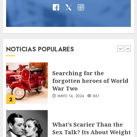
MAYO 14, 2024
1005
7
Jorge Messi, el hombre
que acompañó a Lionel
desde sus primeros pasos
NOTICIAS POPULARES
AGOSTO 8, 2026
44
1
Searching for the
forgotten heroes of World
War Two
MAYO 14, 2024
861
2
What’s Scarier Than the
Sex Talk? Its About Weight