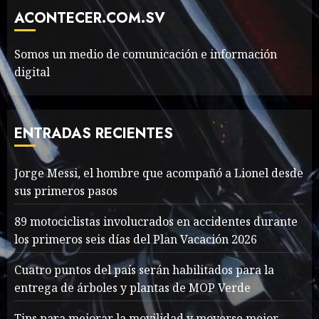
Movie?
ACONTECER.COM.SV
MAYO 14, 2024
799
6
Somos un medio de comunicación e información
digital
The full story of
Thailand’s extraordinary
cave rescue
ENTRADAS RECIENTES
MAYO 14, 2024
1005
7
Jorge Messi, el hombre que acompañó a Lionel desde
sus primeros pasos
Jorge Messi, el hombre
que acompañó a Lionel
89 motociclistas involucrados en accidentes durante
desde sus primeros pasos
los primeros seis días del Plan Vacación 2026
AGOSTO 8, 2026
44
1
Cuatro puntos del país serán habilitados para la
entrega de árboles y plantas de MOP Verde
Searching for the
Tips para mejorar la movilidad y moverse mejor