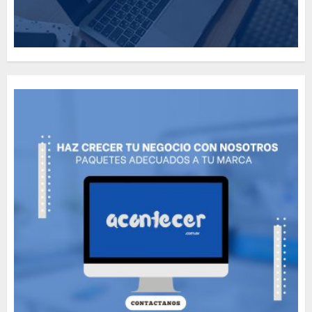
How Many of These Italian
Foods Have You Tried?
MAYO 14, 2024
811
5
Need to Know About the
Classic Cars in a Retro
Movie?
MAYO 14, 2024
799
6
The full story of
Thailand’s extraordinary
cave rescue