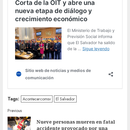
Tags:
Acontecercomsv
El Salvador
Continue
Previous
Nueve personas mueren en fatal
Reading
Pre
accidente provocado por una