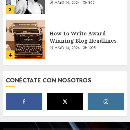
MAYO 14, 2024
862
3
How To Write Award
Winning Blog Headlines
MAYO 14, 2024
1005
4
How Many of These Italian
CONÉCTATE CON NOSOTROS
Foods Have You Tried?
MAYO 14, 2024
811
5
Need to Know About the
Classic Cars in a Retro