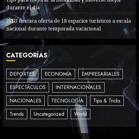
forgotten heroes of World
durante el día
War Two
MAYO 14, 2024
861
ISTU destaca oferta de 18 espacios turísticos a escala
2
nacional durante temporada vacacional
What’s Scarier Than the
CATEGORÍAS
Sex Talk? Its About Weight
MAYO 14, 2024
862
3
DEPORTES
ECONOMÍA
EMPRESARIALES
ESPECTÁCULOS
INTERNACIONALES
How To Write Award
NACIONALES
TECNOLOGÍA
Tips & Tricks
Winning Blog Headlines
MAYO 14, 2024
1005
Trends
Uncategorized
World
4