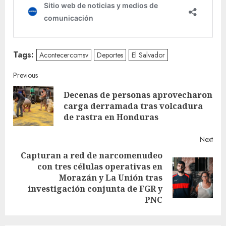
Tags:
Acontecercomsv
Deportes
El Salvador
Continue
Previous
Decenas de personas aprovecharon
Reading
Pre
carga derramada tras volcadura
post
de rastra en Honduras
Next
Capturan a red de narcomenudeo
con tres células operativas en
Next
Morazán y La Unión tras
post:
investigación conjunta de FGR y
PNC