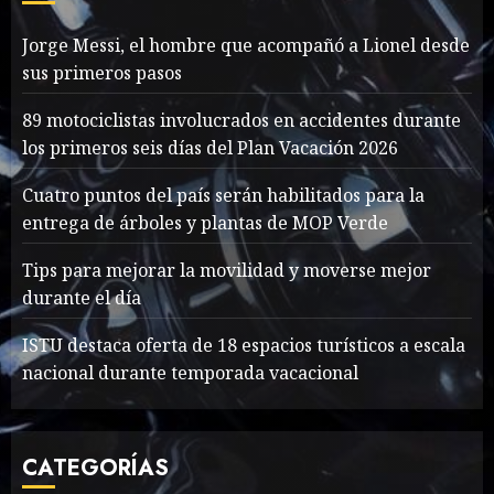
7
Jorge Messi, el hombre que acompañó a Lionel desde
sus primeros pasos
Jorge Messi, el hombre
que acompañó a Lionel
89 motociclistas involucrados en accidentes durante
desde sus primeros pasos
los primeros seis días del Plan Vacación 2026
AGOSTO 8, 2026
59
1
Cuatro puntos del país serán habilitados para la
entrega de árboles y plantas de MOP Verde
Searching for the
Tips para mejorar la movilidad y moverse mejor
forgotten heroes of World
durante el día
War Two
MAYO 14, 2024
867
ISTU destaca oferta de 18 espacios turísticos a escala
2
nacional durante temporada vacacional
What’s Scarier Than the
CATEGORÍAS
Sex Talk? Its About Weight