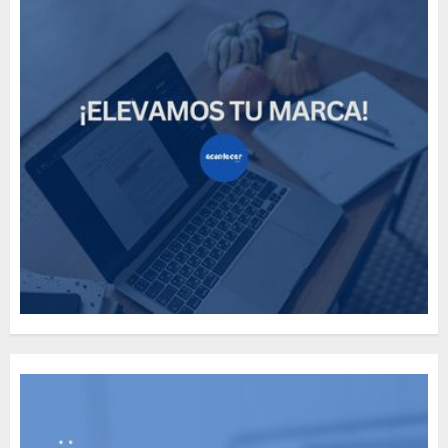
How Many of These Italian
Foods Have You Tried?
MAYO 14, 2024
812
5