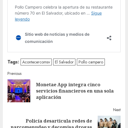
Tags:
Acontecercomsv
El Salvador
Pollo campero
Continue
Previous
Monetae App integra cinco
Reading
Pre
servicios financieros en una sola
post
aplicación
Next
Policía desarticula redes de
Next
narcomenudeo y decomisa drogas