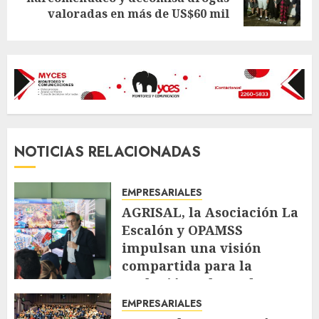
post:
valoradas en más de US$60 mil
NOTICIAS RELACIONADAS
EMPRESARIALES
AGRISAL, la Asociación La
Escalón y OPAMSS
impulsan una visión
compartida para la
evolución urbana de La
Escalón
EMPRESARIALES