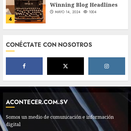
Foods Have You Tried?
MAYO 14, 2024
811
5
Need to Know About the
CONÉCTATE CON NOSOTROS
Classic Cars in a Retro
Movie?
MAYO 14, 2024
799
6
The full story of
Thailand’s extraordinary
cave rescue
ACONTECER.COM.SV
MAYO 14, 2024
1004
7
Somos un medio de comunicación e información
digital
89 motociclistas