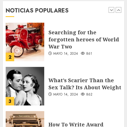
War Two
NOTICIAS POPULARES
MAYO 14, 2024
861
2
What’s Scarier Than the
Sex Talk? Its About Weight
MAYO 14, 2024
862
3
How To Write Award
Winning Blog Headlines
MAYO 14, 2024
1004
4
How Many of These Italian