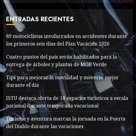
involucrados en
accidentes durante los
primeros seis días del Plan
ENTRADAS RECIENTES
Vacación 2026
1
AGOSTO 7, 2026
44
89 motociclistas involucrados en accidentes durante
los primeros seis días del Plan Vacación 2026
Searching for the
forgotten heroes of World
Cuatro puntos del país serán habilitados para la
War Two
entrega de árboles y plantas de MOP Verde
MAYO 14, 2024
861
2
Tips para mejorar la movilidad y moverse mejor
durante el día
What’s Scarier Than the
ISTU destaca oferta de 18 espacios turísticos a escala
Sex Talk? Its About Weight
nacional durante temporada vacacional
MAYO 14, 2024
862
Turismo y aventura marcan la jornada en la Puerta
3
del Diablo durante las vacaciones