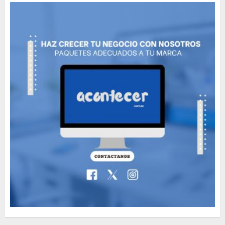
MAYO 14, 2024
799
6
The full story of
Thailand’s extraordinary
cave rescue
MAYO 14, 2024
1004
7
89 motociclistas
involucrados en
accidentes durante los
primeros seis días del Plan
Vacación 2026
1
AGOSTO 7, 2026
44
Searching for the
forgotten heroes of World