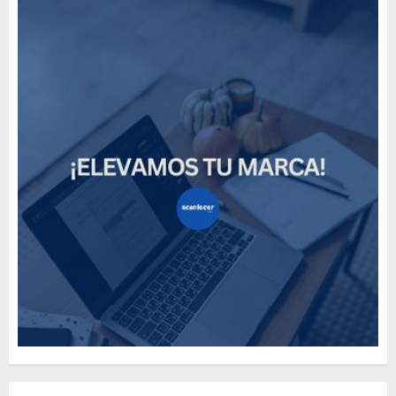
How Many of These Italian
Foods Have You Tried?
MAYO 14, 2024
811
5
Need to Know About the
Classic Cars in a Retro
Movie?