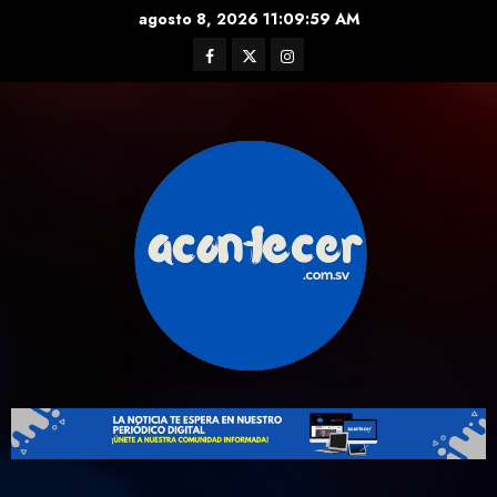
Skip
agosto 8, 2026
11:10:01 AM
to
Facebook
Twitter
Instagram
content