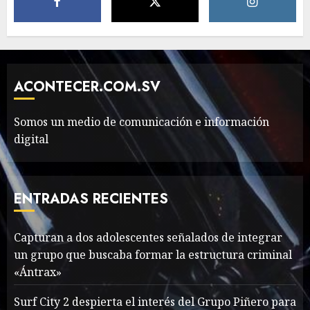
The full story of
Thailand’s extraordinary
cave rescue
ACONTECER.COM.SV
MAYO 14, 2024
1002
6
Somos un medio de comunicación e información
digital
Valentino Goes
Deliberately Feminine for
Fall 2018
ENTRADAS RECIENTES
MAYO 16, 2024
765
7
Capturan a dos adolescentes señalados de integrar
un grupo que buscaba formar la estructura criminal
Searching for the
«Ántrax»
forgotten heroes of World
War Two
Surf City 2 despierta el interés del Grupo Piñero para