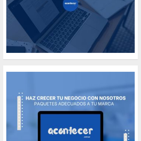
Need to Know About the
Classic Cars in a Retro
Movie?
MAYO 14, 2024
796
5
The full story of
Thailand’s extraordinary
cave rescue
MAYO 14, 2024
1002
6