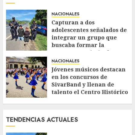
NACIONALES
Capturan a dos
adolescentes señalados de
integrar un grupo que
buscaba formar la
estructura criminal
«Ántrax»
NACIONALES
AGOSTO 5, 2026
58
Jóvenes músicos destacan
en los concursos de
SivarBand y llenan de
talento el Centro Histórico
AGOSTO 4, 2026
80
TENDENCIAS ACTUALES