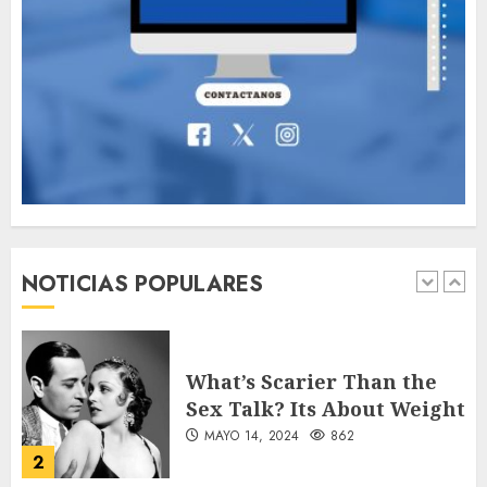
Valentino Goes
Deliberately Feminine for
Fall 2018
MAYO 16, 2024
765
7
Searching for the
forgotten heroes of World
War Two
NOTICIAS POPULARES
MAYO 14, 2024
860
1
What’s Scarier Than the
Sex Talk? Its About Weight
MAYO 14, 2024
862
2