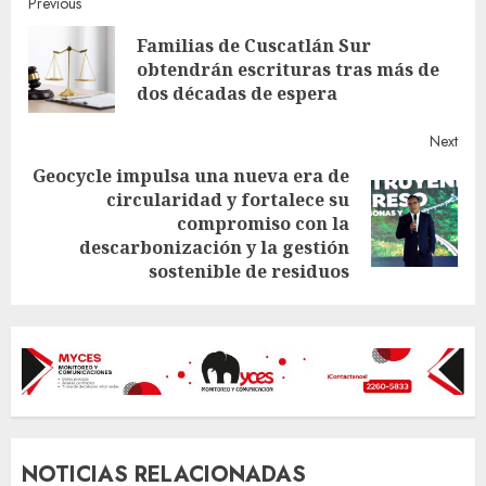
Continue
Previous
Familias de Cuscatlán Sur
Reading
Pre
obtendrán escrituras tras más de
post
dos décadas de espera
Next
Geocycle impulsa una nueva era de
circularidad y fortalece su
Next
compromiso con la
post:
descarbonización y la gestión
sostenible de residuos
NOTICIAS RELACIONADAS