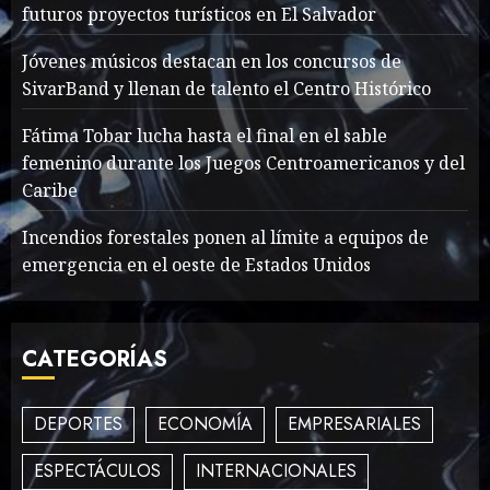
MAYO 14, 2024
860
futuros proyectos turísticos en El Salvador
1
Jóvenes músicos destacan en los concursos de
SivarBand y llenan de talento el Centro Histórico
What’s Scarier Than the
Sex Talk? Its About Weight
Fátima Tobar lucha hasta el final en el sable
femenino durante los Juegos Centroamericanos y del
MAYO 14, 2024
862
2
Caribe
Incendios forestales ponen al límite a equipos de
emergencia en el oeste de Estados Unidos
How To Write Award
Winning Blog Headlines
MAYO 14, 2024
997
CATEGORÍAS
3
DEPORTES
ECONOMÍA
EMPRESARIALES
How Many of These Italian
ESPECTÁCULOS
INTERNACIONALES
Foods Have You Tried?