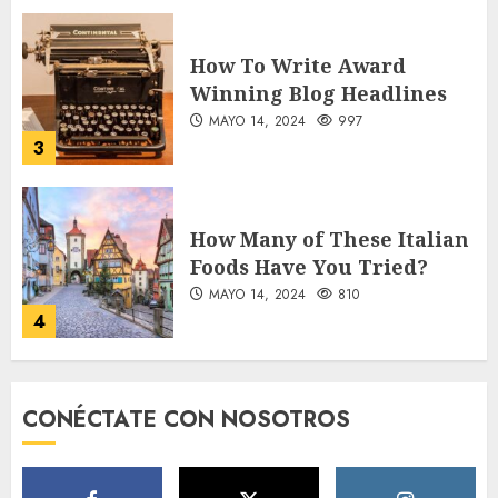
How To Write Award
Winning Blog Headlines
MAYO 14, 2024
997
3
How Many of These Italian
Foods Have You Tried?
MAYO 14, 2024
810
4
Need to Know About the
CONÉCTATE CON NOSOTROS
Classic Cars in a Retro
Movie?
MAYO 14, 2024
796
5