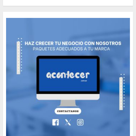
How Many of These Italian
Foods Have You Tried?
MAYO 14, 2024
811
5
Need to Know About the
Classic Cars in a Retro
Movie?
MAYO 14, 2024
799
6
The full story of
Thailand’s extraordinary
cave rescue
MAYO 14, 2024
1005
7