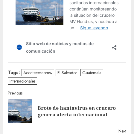
Tags:
Acontecercomsv
El Salvador
Guatemala
Internacionales
Continue
Previous
Reading
Brote de hantavirus en crucero
Pre
genera alerta internacional
post
Next