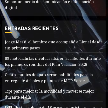
Somos un medio de comunicación e información
digital
The full story of
Thailand’s extraordinary
cave rescue
ENTRADAS RECIENTES
MAYO 14, 2024
1005
7
Jorge Messi, el hombre que acompañó a Lionel desde
sus primeros pasos
Jorge Messi, el hombre
que acompañó a Lionel
89 motociclistas involucrados en accidentes durante
desde sus primeros pasos
los primeros seis días del Plan Vacación 2026
AGOSTO 8, 2026
43
1
Cuatro puntos del país serán habilitados para la
entrega de árboles y plantas de MOP Verde
Searching for the
Tips para mejorar la movilidad y moverse mejor
forgotten heroes of World
durante el día
War Two
MAYO 14, 2024
861
ISTU destaca oferta de 18 espacios turísticos a escala