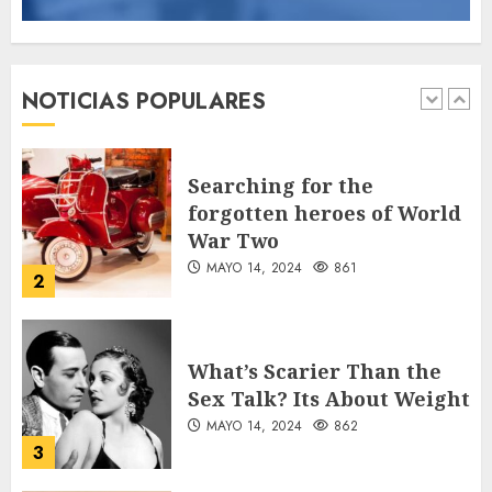
Jorge Messi, el hombre
que acompañó a Lionel
desde sus primeros pasos
NOTICIAS POPULARES
AGOSTO 8, 2026
43
1
Searching for the
forgotten heroes of World
War Two
MAYO 14, 2024
861
2
What’s Scarier Than the
Sex Talk? Its About Weight
MAYO 14, 2024
862
3