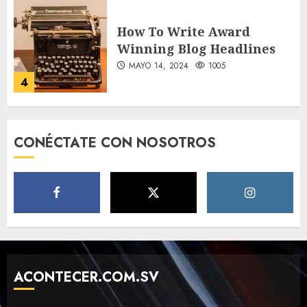
How To Write Award
Winning Blog Headlines
MAYO 14, 2024
1005
4
How Many of These Italian
CONÉCTATE CON NOSOTROS
Foods Have You Tried?
MAYO 14, 2024
811
5
Need to Know About the
Classic Cars in a Retro
Movie?
ACONTECER.COM.SV
MAYO 14, 2024
799
6