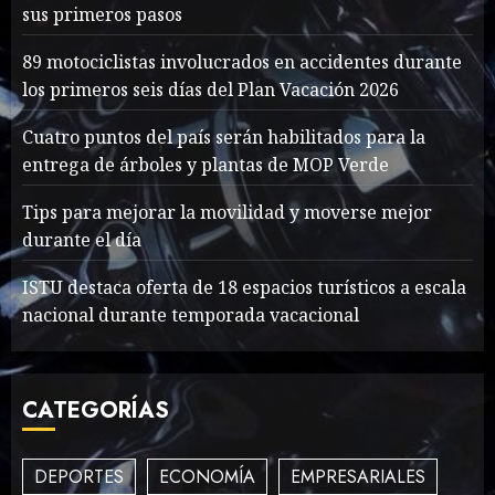
sus primeros pasos
Searching for the
forgotten heroes of World
89 motociclistas involucrados en accidentes durante
War Two
los primeros seis días del Plan Vacación 2026
MAYO 14, 2024
867
2
Cuatro puntos del país serán habilitados para la
entrega de árboles y plantas de MOP Verde
What’s Scarier Than the
Tips para mejorar la movilidad y moverse mejor
Sex Talk? Its About Weight
durante el día
MAYO 14, 2024
862
ISTU destaca oferta de 18 espacios turísticos a escala
3
nacional durante temporada vacacional
How To Write Award
CATEGORÍAS
Winning Blog Headlines
MAYO 14, 2024
1006
4
DEPORTES
ECONOMÍA
EMPRESARIALES