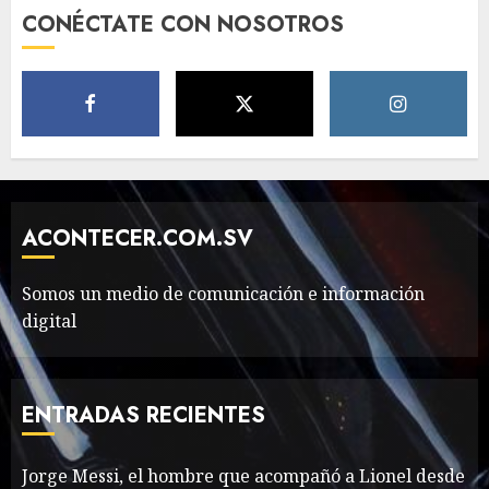
Need to Know About the
CONÉCTATE CON NOSOTROS
Classic Cars in a Retro
Movie?
MAYO 14, 2024
799
6
The full story of
Thailand’s extraordinary
cave rescue
ACONTECER.COM.SV
MAYO 14, 2024
1009
7
Somos un medio de comunicación e información
digital
Jorge Messi, el hombre
que acompañó a Lionel
desde sus primeros pasos
ENTRADAS RECIENTES
AGOSTO 8, 2026
57
1
Jorge Messi, el hombre que acompañó a Lionel desde