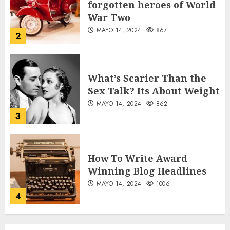
Sex Talk? Its About Weight
MAYO 14, 2024
862
3
How To Write Award
Winning Blog Headlines
MAYO 14, 2024
1006
4
How Many of These Italian
Foods Have You Tried?
MAYO 14, 2024
812
5