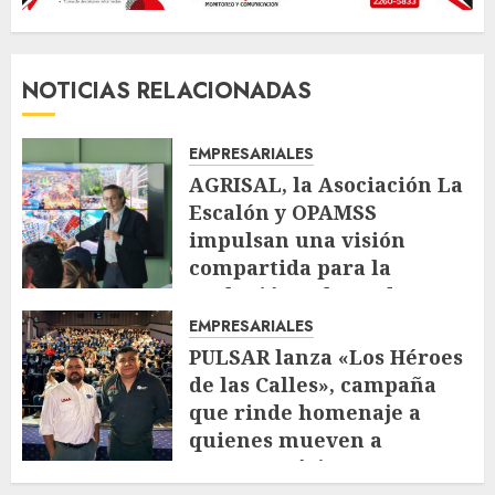
NOTICIAS RELACIONADAS
EMPRESARIALES
AGRISAL, la Asociación La
Escalón y OPAMSS
impulsan una visión
compartida para la
evolución urbana de La
Escalón
EMPRESARIALES
JULIO 30, 2026
107
PULSAR lanza «Los Héroes
de las Calles», campaña
que rinde homenaje a
quienes mueven a
Centroamérica