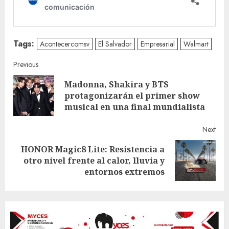
Tags:
Acontecercomsv
El Salvador
Empresarial
Walmart
Continue
Previous
Madonna, Shakira y BTS
Reading
Pre
protagonizarán el primer show
post
musical en una final mundialista
Next
HONOR Magic8 Lite: Resistencia a
Next
otro nivel frente al calor, lluvia y
post:
entornos extremos