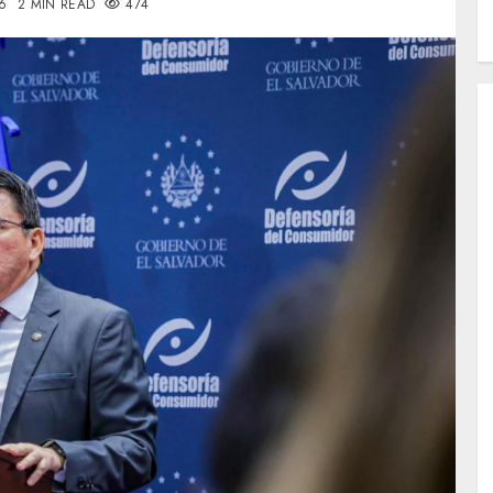
6
2 MIN READ
474