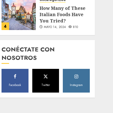
How Many of These
Italian Foods Have
You Tried?
4
MAYO 14, 2024
810
Uncategorized
Need to Know About
CONÉCTATE CON
the Classic Cars in a
NOSOTROS
Retro Movie?
5
MAYO 14, 2024
796
World
Facebook
Twitter
Instagram
The full story of
Thailand’s
extraordinary cave
6
rescue
MAYO 14, 2024
1002