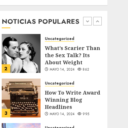
Searching for the
forgotten heroes of
World War Two
NOTICIAS POPULARES
1
MAYO 14, 2024
860
Uncategorized
What’s Scarier Than
the Sex Talk? Its
About Weight
2
MAYO 14, 2024
862
Uncategorized
How To Write Award
Winning Blog
Headlines
3
MAYO 14, 2024
995
Uncategorized