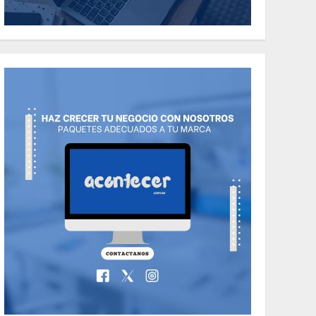
the Classic Cars in a
Retro Movie?
5
MAYO 14, 2024
796
World
The full story of
Thailand’s
extraordinary cave
6
rescue
MAYO 14, 2024
1002
TECNOLOGÍA
Valentino Goes
Deliberately
Feminine for Fall
7
2018
MAYO 16, 2024
765
World