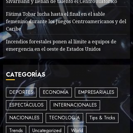
SivarBand y llenan de talento el Centro Histórico
What’s Scarier Than the
Sex Talk? Its About Weight
Fátima Tobar lucha hasta el final en el sable
femenino durante los Juegos Centroamericanos y del
MAYO 14, 2024
862
2
Caribe
Incendios forestales ponen al límite a equipos de
emergencia en el oeste de Estados Unidos
How To Write Award
Winning Blog Headlines
MAYO 14, 2024
995
CATEGORÍAS
3
DEPORTES
ECONOMÍA
EMPRESARIALES
How Many of These Italian
ESPECTÁCULOS
INTERNACIONALES
Foods Have You Tried?
MAYO 14, 2024
810
NACIONALES
TECNOLOGÍA
Tips & Tricks
4
Trends
Uncategorized
World