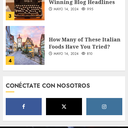
Winning Blog Headlines
MAYO 14, 2024
995
3
How Many of These Italian
Foods Have You Tried?
MAYO 14, 2024
810
4
Need to Know About the
CONÉCTATE CON NOSOTROS
Classic Cars in a Retro
Movie?
MAYO 14, 2024
796
5
The full story of