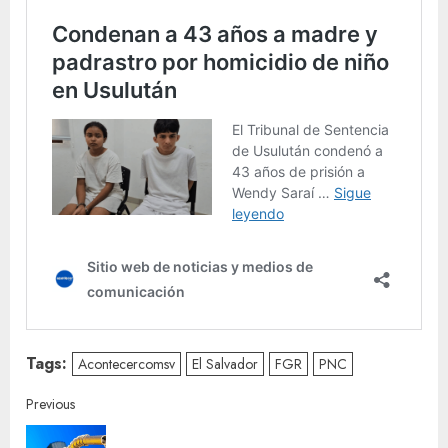
Tags:
Acontecercomsv
El Salvador
FGR
PNC
Continue
Previous