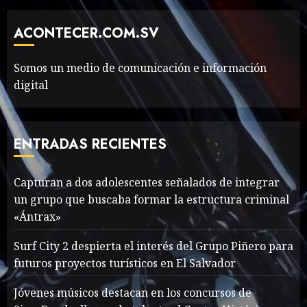
Thailand’s extraordinary
cave rescue
ACONTECER.COM.SV
MAYO 14, 2024
1002
6
Somos un medio de comunicación e información
digital
Valentino Goes
Deliberately Feminine for
Fall 2018
ENTRADAS RECIENTES
MAYO 16, 2024
765
7
Capturan a dos adolescentes señalados de integrar
un grupo que buscaba formar la estructura criminal
Searching for the
«Ántrax»
forgotten heroes of World
War Two
Surf City 2 despierta el interés del Grupo Piñero para
MAYO 14, 2024
860
futuros proyectos turísticos en El Salvador
1
Jóvenes músicos destacan en los concursos de