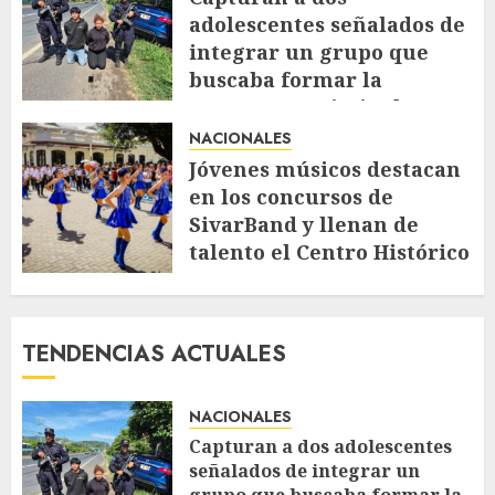
adolescentes señalados de
integrar un grupo que
buscaba formar la
estructura criminal
«Ántrax»
NACIONALES
AGOSTO 5, 2026
46
Jóvenes músicos destacan
en los concursos de
SivarBand y llenan de
talento el Centro Histórico
AGOSTO 4, 2026
78
TENDENCIAS ACTUALES
NACIONALES
Capturan a dos adolescentes
señalados de integrar un
grupo que buscaba formar la