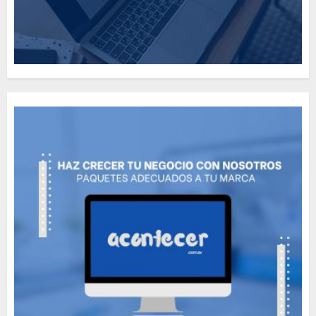
Need to Know About the
Classic Cars in a Retro
Movie?
MAYO 14, 2024
796
5
The full story of
Thailand’s extraordinary
cave rescue
MAYO 14, 2024
1002
6
Valentino Goes
Deliberately Feminine for
Fall 2018