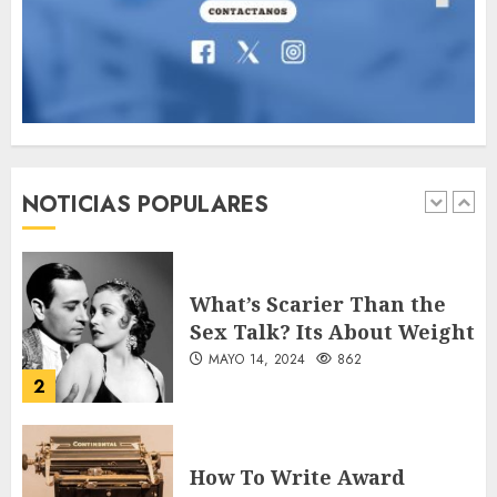
MAYO 16, 2024
765
7
Searching for the
forgotten heroes of World
War Two
NOTICIAS POPULARES
MAYO 14, 2024
860
1
What’s Scarier Than the
Sex Talk? Its About Weight
MAYO 14, 2024
862
2
How To Write Award