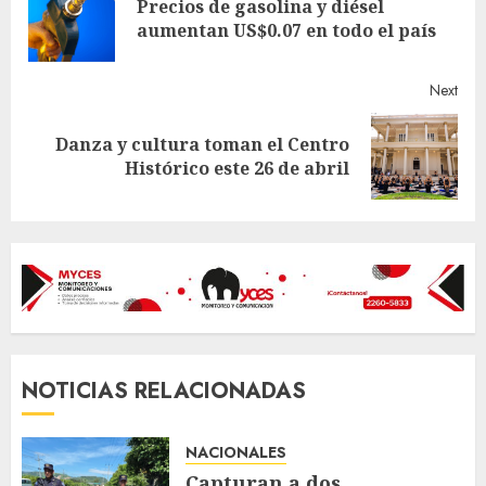
Reading
Precios de gasolina y diésel
Pre
aumentan US$0.07 en todo el país
post
Next
Danza y cultura toman el Centro
Next
Histórico este 26 de abril
post:
NOTICIAS RELACIONADAS
NACIONALES
Capturan a dos