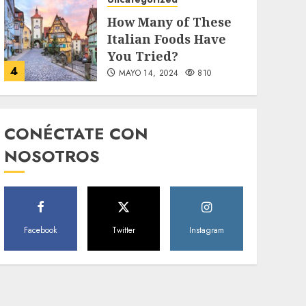
How Many of These
Italian Foods Have
You Tried?
4
MAYO 14, 2024
810
Uncategorized
Need to Know About
CONÉCTATE CON
the Classic Cars in a
NOSOTROS
Retro Movie?
5
MAYO 14, 2024
796
World
Facebook
Twitter
Instagram
The full story of
Thailand’s
extraordinary cave
6
rescue
MAYO 14, 2024
1002