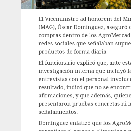
El Viceministro ad honorem del Min
(MAG), Óscar Domínguez, aseguró qu
compras dentro de los AgroMercados
redes sociales que señalaban supue
productos de forma diaria.
El funcionario explicó que, ante es
investigación interna que incluyó l
entrevistas con el personal involu
resultado, indicó que no se encont
afirmaciones, y que además, quiene
presentaron pruebas concretas ni m
señalamientos.
Domínguez enfatizó que los AgroMe
garantizar el acceso a alimentos a p