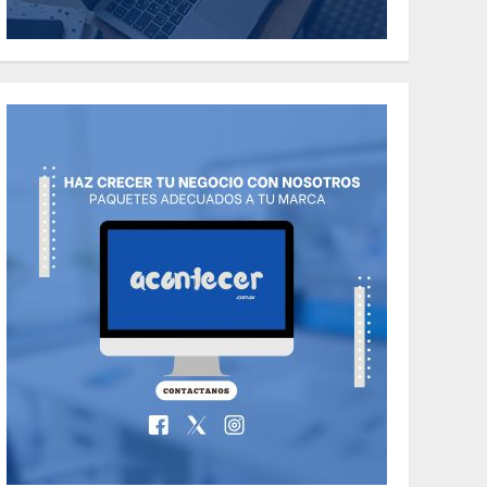
the Classic Cars in a
Retro Movie?
5
MAYO 14, 2024
796
World
The full story of
Thailand’s
extraordinary cave
6
rescue
MAYO 14, 2024
1002
TECNOLOGÍA
Valentino Goes
Deliberately
Feminine for Fall
7
2018
MAYO 16, 2024
765
World