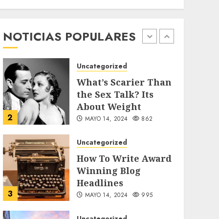
Searching for the
forgotten heroes of
World War Two
NOTICIAS POPULARES
1
MAYO 14, 2024
860
Uncategorized
What’s Scarier Than
the Sex Talk? Its
About Weight
2
MAYO 14, 2024
862
Uncategorized
How To Write Award
Winning Blog
Headlines
3
MAYO 14, 2024
995
Uncategorized