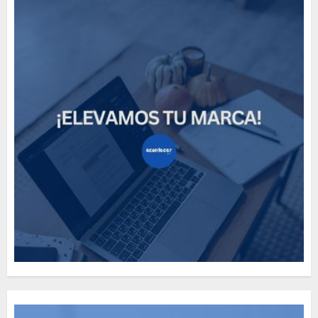
How Many of These Italian
Foods Have You Tried?
MAYO 14, 2024
814