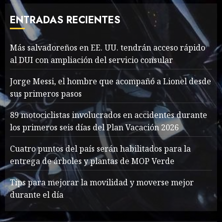
Thailand’s extraordinary
cave rescue
ENTRADAS RECIENTES
MAYO 14, 2024
1017
7
Más salvadoreños en EE. UU. tendrán acceso rápido
Más salvadoreños en EE.
al DUI con ampliación del servicio consular
UU. tendrán acceso rápido
Jorge Messi, el hombre que acompañó a Lionel desde
al DUI con ampliación del
sus primeros pasos
servicio consular
1
AGOSTO 9, 2026
37
89 motociclistas involucrados en accidentes durante
los primeros seis días del Plan Vacación 2026
Searching for the
Cuatro puntos del país serán habilitados para la
forgotten heroes of World
entrega de árboles y plantas de MOP Verde
War Two
MAYO 14, 2024
867
Tips para mejorar la movilidad y moverse mejor
2
durante el día