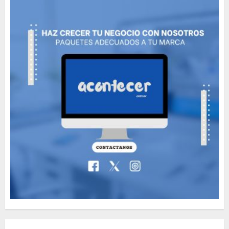
5
Need to Know About the
Classic Cars in a Retro
Movie?
MAYO 14, 2024
801
6
The full story of
Thailand’s extraordinary
cave rescue
MAYO 14, 2024
1017
7
Más salvadoreños en EE.
UU. tendrán acceso rápido
al DUI con ampliación del
servicio consular