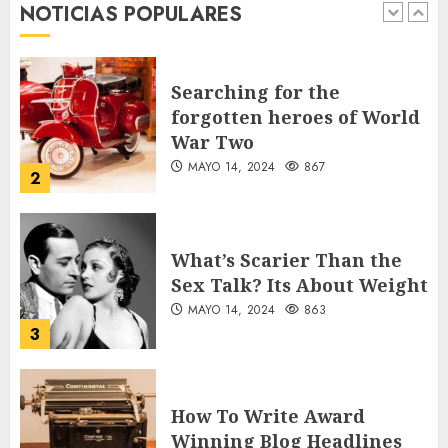
NOTICIAS POPULARES
1
AGOSTO 9, 2026
37
Searching for the
forgotten heroes of World
War Two
MAYO 14, 2024
867
2
What’s Scarier Than the
Sex Talk? Its About Weight
MAYO 14, 2024
863
3
How To Write Award
Winning Blog Headlines