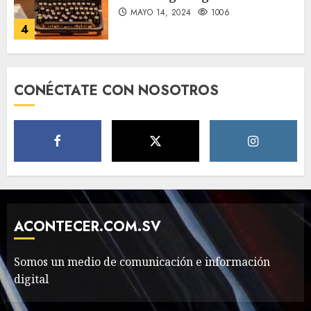
MAYO 14, 2024
1006
4
How Many of These Italian
CONÉCTATE CON NOSOTROS
Foods Have You Tried?
MAYO 14, 2024
814
5
Need to Know About the
Classic Cars in a Retro
Movie?
ACONTECER.COM.SV
MAYO 14, 2024
801
6
Somos un medio de comunicación e información
digital
The full story of