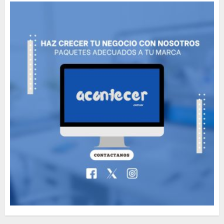
MAYO 14, 2024
796
5
The full story of
Thailand’s extraordinary
cave rescue
MAYO 14, 2024
1002
6
Valentino Goes
Deliberately Feminine for
Fall 2018
MAYO 16, 2024
765
7
Searching for the
forgotten heroes of World