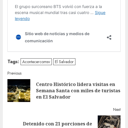
Tags:
Acontecercomsv
El Salvador
Continue
Previous
Centro Histórico lidera visitas en
Reading
Pre
Semana Santa con miles de turistas
post
en El Salvador
Next
Detenido con 21 porciones de
Next