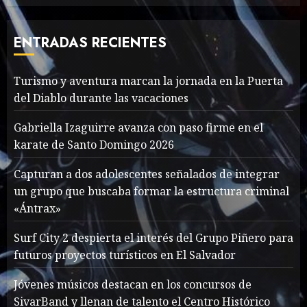
Deliberately Feminine for
Fall 2018
ENTRADAS RECIENTES
MAYO 16, 2024
765
7
Turismo y aventura marcan la jornada en la Puerta
del Diablo durante las vacaciones
Searching for the
forgotten heroes of World
Gabriella Izaguirre avanza con paso firme en el
War Two
karate de Santo Domingo 2026
MAYO 14, 2024
860
1
Capturan a dos adolescentes señalados de integrar
un grupo que buscaba formar la estructura criminal
«Ántrax»
What’s Scarier Than the
Sex Talk? Its About Weight
Surf City 2 despierta el interés del Grupo Piñero para
futuros proyectos turísticos en El Salvador
MAYO 14, 2024
862
2
Jóvenes músicos destacan en los concursos de
SivarBand y llenan de talento el Centro Histórico