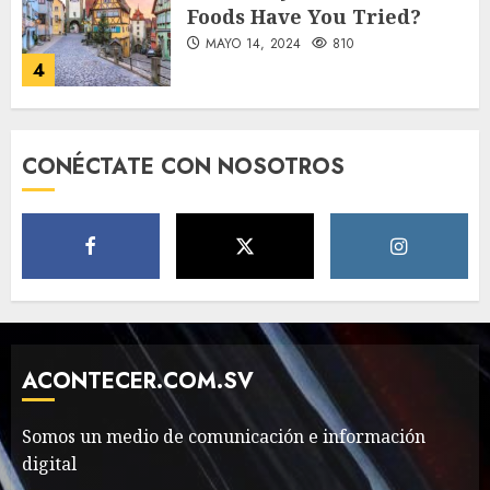
Foods Have You Tried?
MAYO 14, 2024
810
4
Need to Know About the
CONÉCTATE CON NOSOTROS
Classic Cars in a Retro
Movie?
MAYO 14, 2024
796
5
The full story of
Thailand’s extraordinary
cave rescue
ACONTECER.COM.SV
MAYO 14, 2024
1002
6
Somos un medio de comunicación e información
digital
Valentino Goes