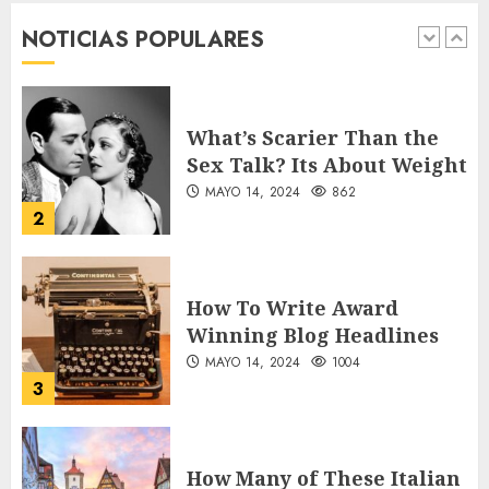
War Two
NOTICIAS POPULARES
MAYO 14, 2024
860
1
What’s Scarier Than the
Sex Talk? Its About Weight
MAYO 14, 2024
862
2
How To Write Award
Winning Blog Headlines
MAYO 14, 2024
1004
3
How Many of These Italian