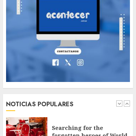
MAYO 14, 2024
799
6
The full story of
Thailand’s extraordinary
cave rescue
MAYO 14, 2024
1004
7
89 motociclistas
involucrados en
accidentes durante los
primeros seis días del Plan
Vacación 2026
1
NOTICIAS POPULARES
AGOSTO 7, 2026
45
Searching for the
forgotten heroes of World
War Two