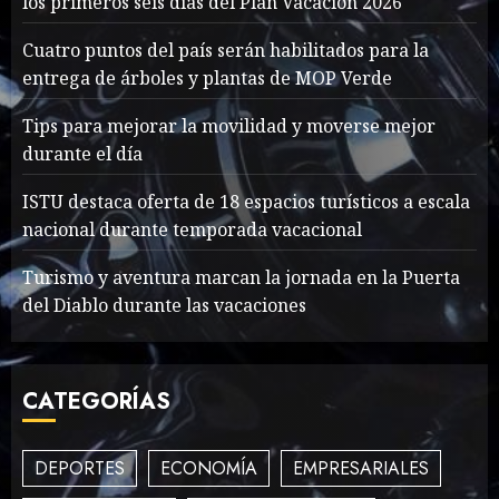
los primeros seis días del Plan Vacación 2026
accidentes durante los
Cuatro puntos del país serán habilitados para la
primeros seis días del Plan
entrega de árboles y plantas de MOP Verde
Vacación 2026
1
AGOSTO 7, 2026
45
Tips para mejorar la movilidad y moverse mejor
durante el día
Searching for the
forgotten heroes of World
ISTU destaca oferta de 18 espacios turísticos a escala
War Two
nacional durante temporada vacacional
MAYO 14, 2024
861
2
Turismo y aventura marcan la jornada en la Puerta
del Diablo durante las vacaciones
What’s Scarier Than the
Sex Talk? Its About Weight
CATEGORÍAS
MAYO 14, 2024
862
3
DEPORTES
ECONOMÍA
EMPRESARIALES