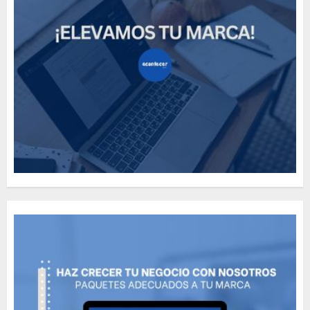
How Many of These Italian
Foods Have You Tried?
MAYO 14, 2024
811
5
Need to Know About the
Classic Cars in a Retro
Movie?