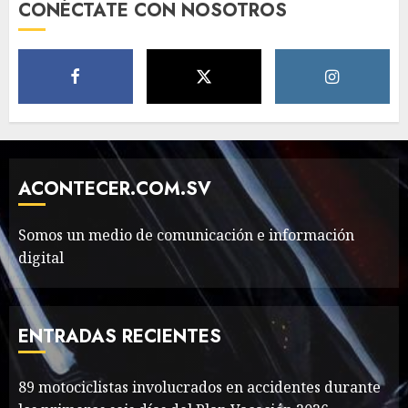
Foods Have You Tried?
CONÉCTATE CON NOSOTROS
MAYO 14, 2024
811
5
Need to Know About the
Classic Cars in a Retro
Movie?
MAYO 14, 2024
799
ACONTECER.COM.SV
6
Somos un medio de comunicación e información
The full story of
digital
Thailand’s extraordinary
cave rescue
MAYO 14, 2024
1004
ENTRADAS RECIENTES
7
89 motociclistas
89 motociclistas involucrados en accidentes durante
involucrados en