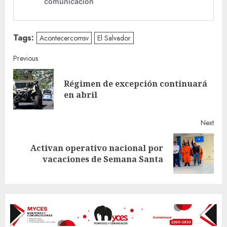
Tags:
Acontecercomsv
El Salvador
Continue
Previous
Reading
Régimen de excepción continuará
Pre
en abril
post
Next
Activan operativo nacional por
Next
vacaciones de Semana Santa
post: