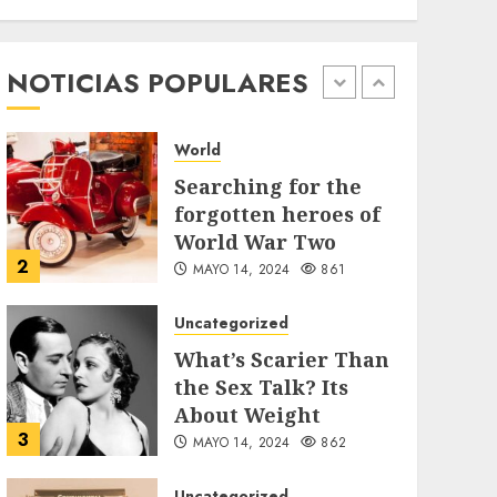
89 motociclistas
involucrados en
accidentes durante
NOTICIAS POPULARES
1
los primeros seis
días del Plan
Vacación 2026
World
AGOSTO 7, 2026
44
Searching for the
forgotten heroes of
World War Two
2
MAYO 14, 2024
861
Uncategorized
What’s Scarier Than
the Sex Talk? Its
About Weight
3
MAYO 14, 2024
862
Uncategorized