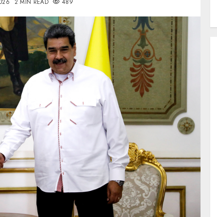
026
2 MIN READ
489