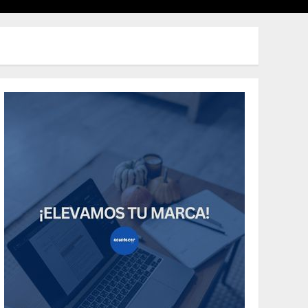
Uncategorized
How Many of These