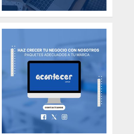
Italian Foods Have
You Tried?
5
MAYO 14, 2024
811
Uncategorized
Need to Know About
the Classic Cars in a
Retro Movie?
6
MAYO 14, 2024
799
World
The full story of
Thailand’s
extraordinary cave
7
rescue
MAYO 14, 2024
1004
NACIONALES