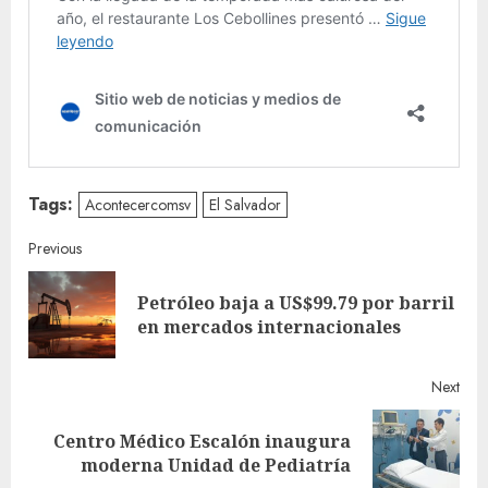
Tags:
Acontecercomsv
El Salvador
Continue
Previous
Reading
Petróleo baja a US$99.79 por barril
Pre
en mercados internacionales
post
Next
Centro Médico Escalón inaugura
Next
moderna Unidad de Pediatría
post: