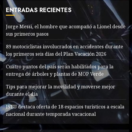
cave rescue
ENTRADAS RECIENTES
MAYO 14, 2024
1005
7
Jorge Messi, el hombre que acompañó a Lionel desde
sus primeros pasos
Jorge Messi, el hombre
que acompañó a Lionel
89 motociclistas involucrados en accidentes durante
desde sus primeros pasos
los primeros seis días del Plan Vacación 2026
AGOSTO 8, 2026
44
1
Cuatro puntos del país serán habilitados para la
entrega de árboles y plantas de MOP Verde
Searching for the
Tips para mejorar la movilidad y moverse mejor
forgotten heroes of World
durante el día
War Two
MAYO 14, 2024
861
ISTU destaca oferta de 18 espacios turísticos a escala
2
nacional durante temporada vacacional