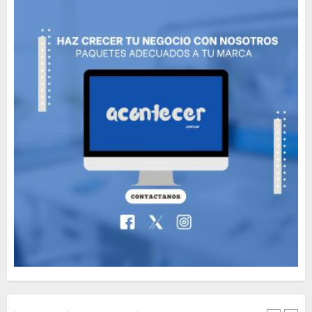
Need to Know About the
Classic Cars in a Retro
Movie?
MAYO 14, 2024
799
6
The full story of
Thailand’s extraordinary
cave rescue
MAYO 14, 2024
1005
7
Jorge Messi, el hombre
que acompañó a Lionel
desde sus primeros pasos