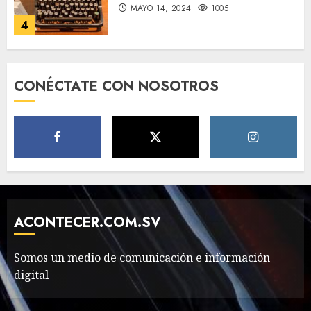
MAYO 14, 2024
1005
4
How Many of These Italian
CONÉCTATE CON NOSOTROS
Foods Have You Tried?
MAYO 14, 2024
811
5
Need to Know About the
Classic Cars in a Retro
Movie?
ACONTECER.COM.SV
MAYO 14, 2024
799
6
Somos un medio de comunicación e información
digital
The full story of
Thailand’s extraordinary