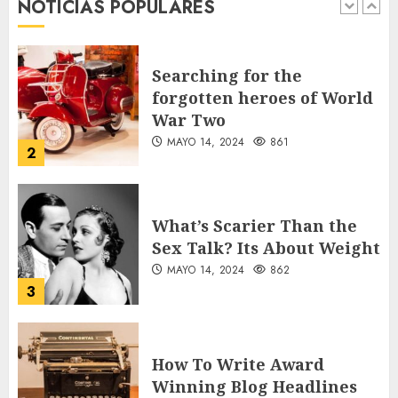
NOTICIAS POPULARES
AGOSTO 8, 2026
44
1
Searching for the
forgotten heroes of World
War Two
MAYO 14, 2024
861
2
What’s Scarier Than the
Sex Talk? Its About Weight
MAYO 14, 2024
862
3
How To Write Award
Winning Blog Headlines