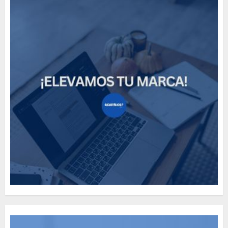
How Many of These Italian
Foods Have You Tried?
MAYO 14, 2024
811
5