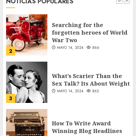
NOTICIAS POPULARES
AGOSTO 8, 2026
53
1
Searching for the
forgotten heroes of World
War Two
MAYO 14, 2024
866
2
What’s Scarier Than the
Sex Talk? Its About Weight
MAYO 14, 2024
862
3
How To Write Award
Winning Blog Headlines