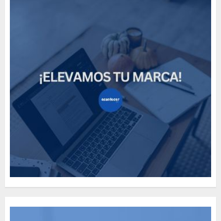
How Many of These Italian
Foods Have You Tried?
MAYO 14, 2024
812
5