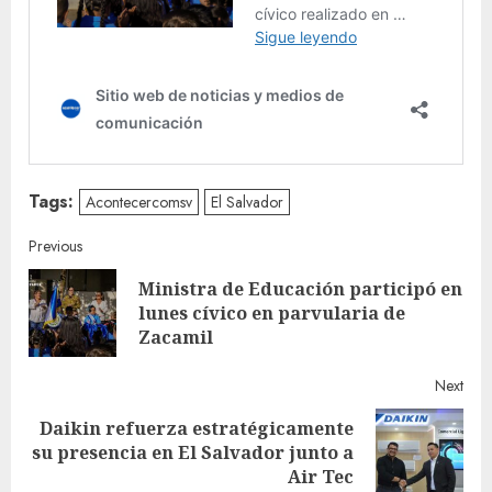
Tags:
Acontecercomsv
El Salvador
Continue
Previous
Ministra de Educación participó en
Reading
Pre
lunes cívico en parvularia de
post
Zacamil
Next
Daikin refuerza estratégicamente
Next
su presencia en El Salvador junto a
post:
Air Tec