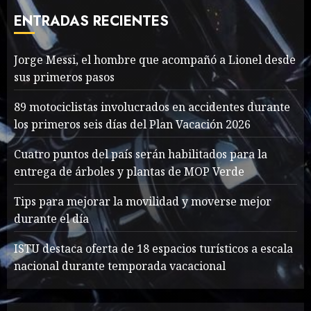
cave rescue
ENTRADAS RECIENTES
MAYO 14, 2024
1005
7
Jorge Messi, el hombre que acompañó a Lionel desde
sus primeros pasos
Jorge Messi, el hombre
que acompañó a Lionel
89 motociclistas involucrados en accidentes durante
desde sus primeros pasos
los primeros seis días del Plan Vacación 2026
AGOSTO 8, 2026
53
1
Cuatro puntos del país serán habilitados para la
entrega de árboles y plantas de MOP Verde
Searching for the
Tips para mejorar la movilidad y moverse mejor
forgotten heroes of World
durante el día
War Two
MAYO 14, 2024
866
ISTU destaca oferta de 18 espacios turísticos a escala
2
nacional durante temporada vacacional
What’s Scarier Than the