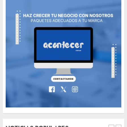
Need to Know About the
Classic Cars in a Retro
Movie?
MAYO 14, 2024
799
6
The full story of
Thailand’s extraordinary
cave rescue
MAYO 14, 2024
1005
7
Jorge Messi, el hombre
que acompañó a Lionel
desde sus primeros pasos