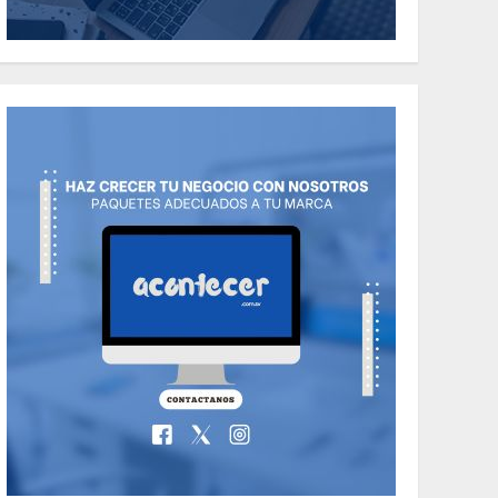
the Classic Cars in a
Retro Movie?
5
MAYO 14, 2024
796
World
The full story of
Thailand’s
extraordinary cave
6
rescue
MAYO 14, 2024
1002
TECNOLOGÍA
Valentino Goes
Deliberately
Feminine for Fall
7
2018
MAYO 16, 2024
765
World