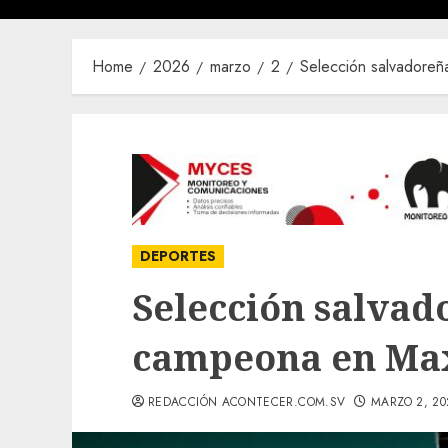
Home
2026
marzo
2
Selección salvadore
DEPORTES
Selección salvad
campeona en Max
REDACCIÓN ACONTECER.COM.SV
MARZO 2, 20