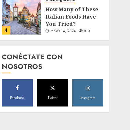
How Many of These
Italian Foods Have
You Tried?
4
MAYO 14, 2024
810
Uncategorized
Need to Know About
CONÉCTATE CON
the Classic Cars in a
NOSOTROS
Retro Movie?
5
MAYO 14, 2024
796
World
Facebook
Twitter
Instagram
The full story of
Thailand’s
extraordinary cave
6
rescue
MAYO 14, 2024
1002