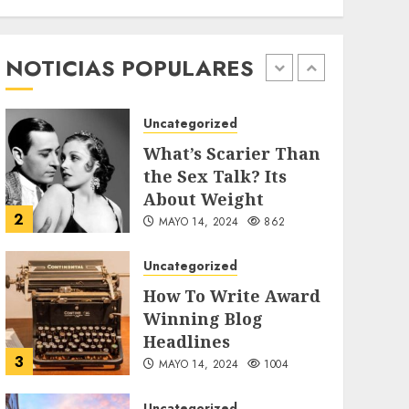
Searching for the
forgotten heroes of
World War Two
NOTICIAS POPULARES
1
MAYO 14, 2024
860
Uncategorized
What’s Scarier Than
the Sex Talk? Its
About Weight
2
MAYO 14, 2024
862
Uncategorized
How To Write Award
Winning Blog
Headlines
3
MAYO 14, 2024
1004
Uncategorized