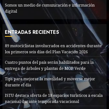
Somos un medio de comunicación e información
digital
The full story of
Thailand’s extraordinary
cave rescue
ENTRADAS RECIENTES
MAYO 14, 2024
1003
7
89 motociclistas involucrados en accidentes durante
89 motociclistas
los primeros seis días del Plan Vacación 2026
involucrados en
accidentes durante los
Cuatro puntos del país serán habilitados para la
primeros seis días del Plan
entrega de árboles y plantas de MOP Verde
Vacación 2026
1
Tips para mejorar la movilidad y moverse mejor
AGOSTO 7, 2026
36
durante el día
Searching for the
ISTU destaca oferta de 18 espacios turísticos a escala
forgotten heroes of World
nacional durante temporada vacacional
War Two