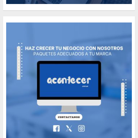
How Many of These Italian
Foods Have You Tried?
MAYO 14, 2024
811
5
Need to Know About the
Classic Cars in a Retro
Movie?
MAYO 14, 2024
797
6
The full story of
Thailand’s extraordinary
cave rescue
MAYO 14, 2024
1003
7