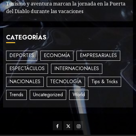
MAYO 14, 2024
860
Turismo y aventura marcan la jornada en la Puerta
2
del Diablo durante las vacaciones
What’s Scarier Than the
CATEGORÍAS
Sex Talk? Its About Weight
MAYO 14, 2024
862
3
DEPORTES
ECONOMÍA
EMPRESARIALES
ESPECTÁCULOS
INTERNACIONALES
How To Write Award
NACIONALES
TECNOLOGÍA
Tips & Tricks
Winning Blog Headlines
MAYO 14, 2024
1004
Trends
Uncategorized
World
4
How Many of These Italian
Facebook
Twitter
Instagram
Foods Have You Tried?