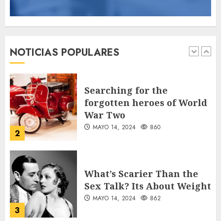
89 motociclistas
involucrados en
accidentes durante los
primeros seis días del Plan
NOTICIAS POPULARES
Vacación 2026
1
AGOSTO 7, 2026
36
Searching for the
forgotten heroes of World
War Two
MAYO 14, 2024
860
2
What’s Scarier Than the
Sex Talk? Its About Weight
MAYO 14, 2024
862
3