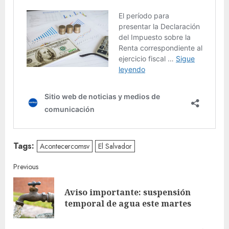
Tags:
Acontecercomsv
El Salvador
Continue
Previous
Reading
Aviso importante: suspensión
Pre
temporal de agua este martes
post