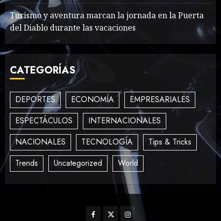
War Two
MAYO 14, 2024
860
Turismo y aventura marcan la jornada en la Puerta
2
del Diablo durante las vacaciones
What’s Scarier Than the
CATEGORÍAS
Sex Talk? Its About Weight
MAYO 14, 2024
862
3
DEPORTES
ECONOMÍA
EMPRESARIALES
ESPECTÁCULOS
INTERNACIONALES
How To Write Award
NACIONALES
TECNOLOGÍA
Tips & Tricks
Winning Blog Headlines
MAYO 14, 2024
1004
Trends
Uncategorized
World
4
How Many of These Italian
Facebook
Twitter
Instagram