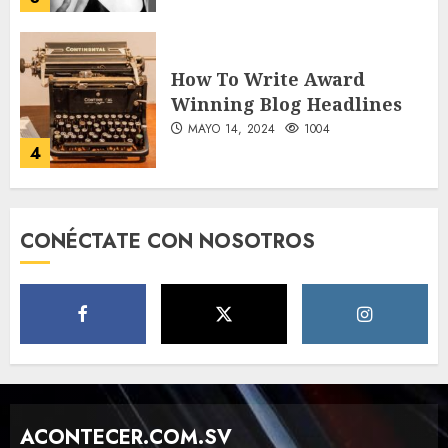
How To Write Award
Winning Blog Headlines
MAYO 14, 2024
1004
4
How Many of These Italian
CONÉCTATE CON NOSOTROS
Foods Have You Tried?
MAYO 14, 2024
811
5
Need to Know About the
Classic Cars in a Retro
Movie?
ACONTECER.COM.SV