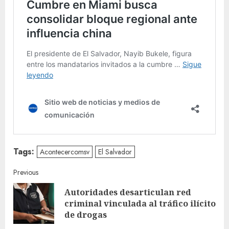
Tags:
Acontecercomsv
El Salvador
Continue
Previous
Autoridades desarticulan red
Reading
Pre
criminal vinculada al tráfico ilícito
post
de drogas