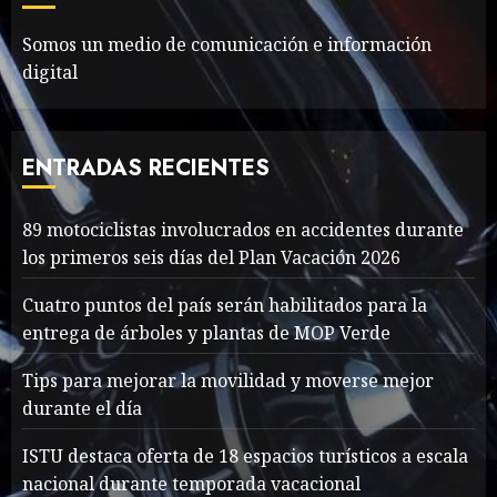
MAYO 14, 2024
797
6
Somos un medio de comunicación e información
digital
The full story of
Thailand’s extraordinary
cave rescue
ENTRADAS RECIENTES
MAYO 14, 2024
1003
7
89 motociclistas involucrados en accidentes durante
89 motociclistas
los primeros seis días del Plan Vacación 2026
involucrados en
accidentes durante los
Cuatro puntos del país serán habilitados para la
primeros seis días del Plan
entrega de árboles y plantas de MOP Verde
Vacación 2026
1
Tips para mejorar la movilidad y moverse mejor
AGOSTO 7, 2026
39
durante el día
Searching for the
ISTU destaca oferta de 18 espacios turísticos a escala
forgotten heroes of World
nacional durante temporada vacacional