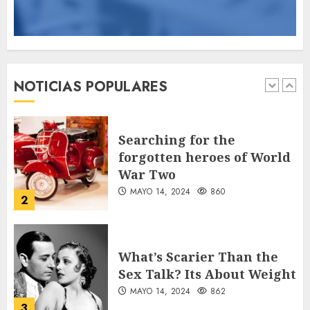
89 motociclistas
involucrados en
accidentes durante los
primeros seis días del Plan
NOTICIAS POPULARES
Vacación 2026
1
AGOSTO 7, 2026
39
Searching for the
forgotten heroes of World
War Two
MAYO 14, 2024
860
2
What’s Scarier Than the
Sex Talk? Its About Weight
MAYO 14, 2024
862
3