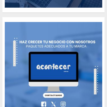
How Many of These Italian
Foods Have You Tried?
MAYO 14, 2024
811
5
Need to Know About the
Classic Cars in a Retro
Movie?
MAYO 14, 2024
797
6
The full story of
Thailand’s extraordinary
cave rescue
MAYO 14, 2024
1003
7