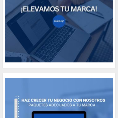
Need to Know About the
Classic Cars in a Retro
Movie?
MAYO 14, 2024
796
5
The full story of
Thailand’s extraordinary
cave rescue
MAYO 14, 2024
1002
6
Valentino Goes