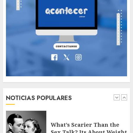
Deliberately Feminine for
Fall 2018
MAYO 16, 2024
766
7
Searching for the
forgotten heroes of World
War Two
MAYO 14, 2024
860
1
What’s Scarier Than the
Sex Talk? Its About Weight
NOTICIAS POPULARES
MAYO 14, 2024
862
2