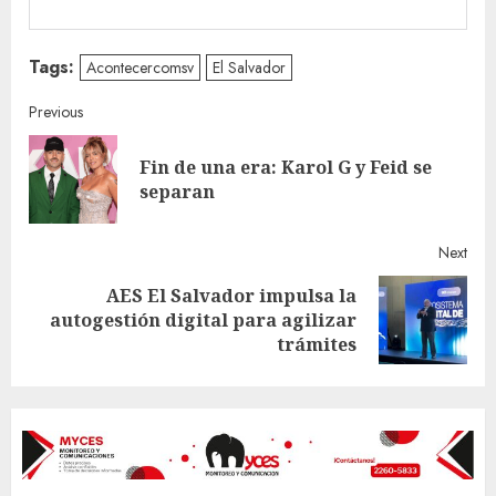
Tags:
Acontecercomsv
El Salvador
Continue
Previous
Reading
Fin de una era: Karol G y Feid se
Pre
separan
post
Next
AES El Salvador impulsa la
Next
autogestión digital para agilizar
post:
trámites