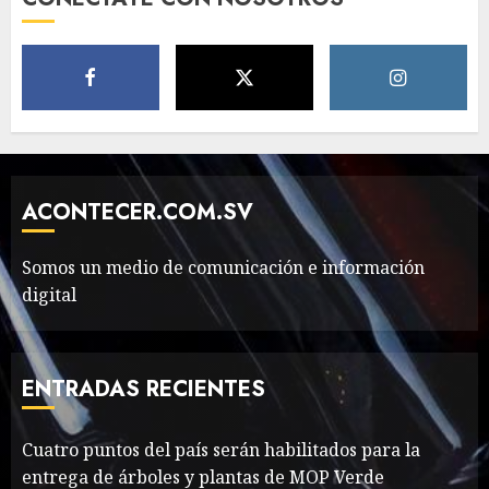
The full story of
Thailand’s extraordinary
cave rescue
MAYO 14, 2024
1002
6
Valentino Goes
ACONTECER.COM.SV
Deliberately Feminine for
Fall 2018
Somos un medio de comunicación e información
MAYO 16, 2024
766
7
digital
Searching for the
forgotten heroes of World
ENTRADAS RECIENTES
War Two
MAYO 14, 2024
860
Cuatro puntos del país serán habilitados para la
1
entrega de árboles y plantas de MOP Verde