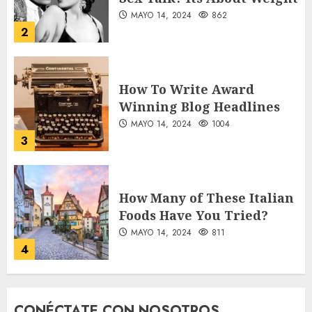
How To Write Award
Winning Blog Headlines
MAYO 14, 2024
1004
3
How Many of These Italian
Foods Have You Tried?
MAYO 14, 2024
811
4
Need to Know About the
Classic Cars in a Retro
Movie?
MAYO 14, 2024
796
5
CONÉCTATE CON NOSOTROS