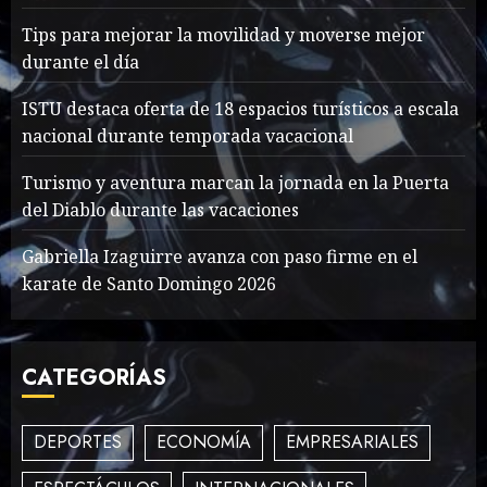
Tips para mejorar la movilidad y moverse mejor
What’s Scarier Than the
durante el día
Sex Talk? Its About Weight
ISTU destaca oferta de 18 espacios turísticos a escala
MAYO 14, 2024
862
2
nacional durante temporada vacacional
Turismo y aventura marcan la jornada en la Puerta
del Diablo durante las vacaciones
How To Write Award
Winning Blog Headlines
Gabriella Izaguirre avanza con paso firme en el
MAYO 14, 2024
1004
karate de Santo Domingo 2026
3
CATEGORÍAS
How Many of These Italian
Foods Have You Tried?
DEPORTES
ECONOMÍA
EMPRESARIALES
MAYO 14, 2024
811
4