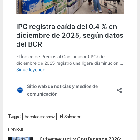
Tags:
Acontecercomsv
El Salvador
Continue
Previous
Cybersecurity Conference 2026: