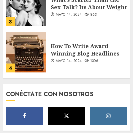
How To Write Award
Winning Blog Headlines
MAYO 14, 2024
1006
4
How Many of These Italian
Foods Have You Tried?
MAYO 14, 2024
814
5
CONÉCTATE CON NOSOTROS
Need to Know About the
Classic Cars in a Retro
Movie?
MAYO 14, 2024
801
6