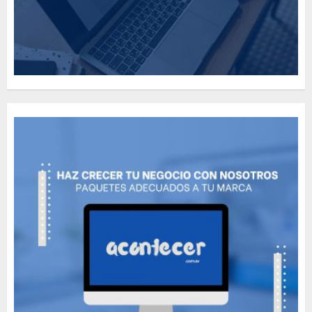
Foods Have You Tried?
MAYO 14, 2024
814
5
Need to Know About the
Classic Cars in a Retro
Movie?
MAYO 14, 2024
801
6
The full story of
Thailand’s extraordinary
cave rescue
MAYO 14, 2024
1017
7
Más salvadoreños en EE.