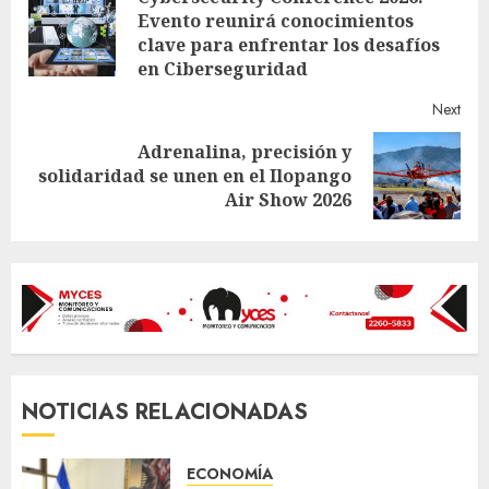
Reading
Evento reunirá conocimientos
Pre
clave para enfrentar los desafíos
post
en Ciberseguridad
Next
Adrenalina, precisión y
Next
solidaridad se unen en el Ilopango
post:
Air Show 2026
NOTICIAS RELACIONADAS
ECONOMÍA