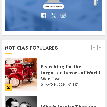
UU. tendrán acceso rápido
al DUI con ampliación del
servicio consular
1
AGOSTO 9, 2026
35
Searching for the
forgotten heroes of World
NOTICIAS POPULARES
War Two
MAYO 14, 2024
867
2
What’s Scarier Than the
Sex Talk? Its About Weight
MAYO 14, 2024
863
3