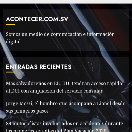
The full story of
ACONTECER.COM.SV
Thailand’s extraordinary
cave rescue
Somos un medio de comunicación e información
MAYO 14, 2024
1017
7
digital
Más salvadoreños en EE.
UU. tendrán acceso rápido
ENTRADAS RECIENTES
al DUI con ampliación del
servicio consular
Más salvadoreños en EE. UU. tendrán acceso rápido
1
AGOSTO 9, 2026
35
al DUI con ampliación del servicio consular
Jorge Messi, el hombre que acompañó a Lionel desde
Searching for the
sus primeros pasos
forgotten heroes of World
War Two
89 motociclistas involucrados en accidentes durante
MAYO 14, 2024
867
2
los primeros seis días del Plan Vacación 2026