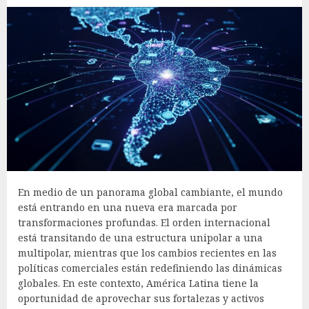
En medio de un panorama global cambiante, el mundo
está entrando en una nueva era marcada por
transformaciones profundas. El orden internacional
está transitando de una estructura unipolar a una
multipolar, mientras que los cambios recientes en las
políticas comerciales están redefiniendo las dinámicas
globales. En este contexto, América Latina tiene la
oportunidad de aprovechar sus fortalezas y activos