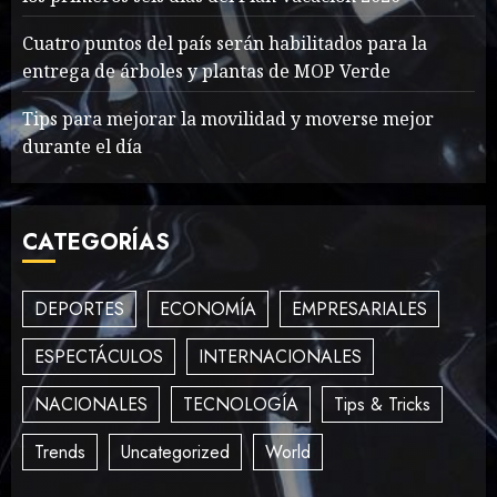
Cuatro puntos del país serán habilitados para la
entrega de árboles y plantas de MOP Verde
What’s Scarier Than the
Sex Talk? Its About Weight
Tips para mejorar la movilidad y moverse mejor
MAYO 14, 2024
863
durante el día
3
CATEGORÍAS
How To Write Award
Winning Blog Headlines
DEPORTES
ECONOMÍA
EMPRESARIALES
MAYO 14, 2024
1006
4
ESPECTÁCULOS
INTERNACIONALES
NACIONALES
TECNOLOGÍA
Tips & Tricks
How Many of These Italian
Trends
Uncategorized
World
Foods Have You Tried?
MAYO 14, 2024
814