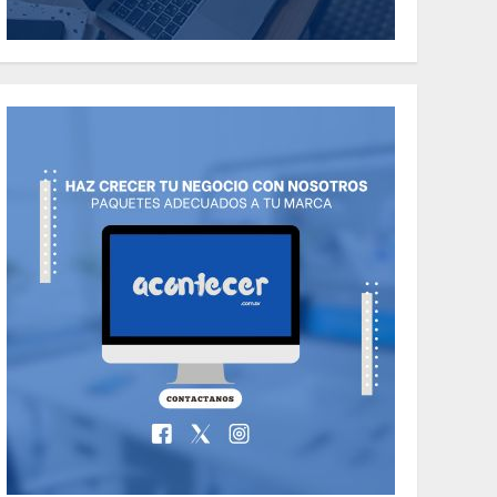
the Classic Cars in a
Retro Movie?
5
MAYO 14, 2024
796
World
The full story of
Thailand’s
extraordinary cave
6
rescue
MAYO 14, 2024
1002
TECNOLOGÍA
Valentino Goes
Deliberately
Feminine for Fall
7
2018
MAYO 16, 2024
765
World