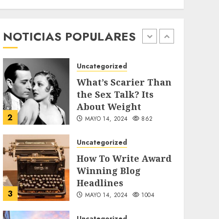
Searching for the
forgotten heroes of
World War Two
NOTICIAS POPULARES
1
MAYO 14, 2024
860
Uncategorized
What’s Scarier Than
the Sex Talk? Its
About Weight
2
MAYO 14, 2024
862
Uncategorized
How To Write Award
Winning Blog
Headlines
3
MAYO 14, 2024
1004
Uncategorized