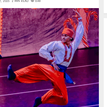
7, 2025
2 MIN READ
648