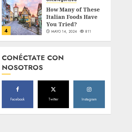
How Many of These
Italian Foods Have
You Tried?
4
MAYO 14, 2024
811
Uncategorized
Need to Know About
CONÉCTATE CON
the Classic Cars in a
NOSOTROS
Retro Movie?
5
MAYO 14, 2024
796
World
Facebook
Twitter
Instagram
The full story of
Thailand’s
extraordinary cave
6
rescue
MAYO 14, 2024
1002