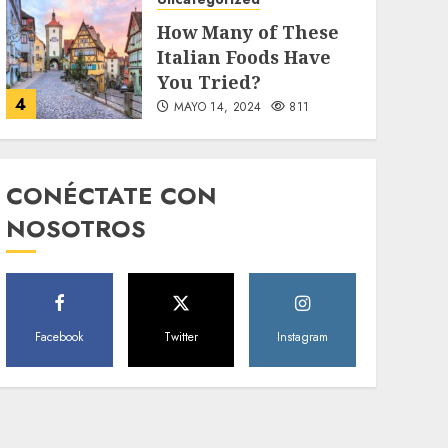
How Many of These
Italian Foods Have
You Tried?
4
MAYO 14, 2024
811
Uncategorized
Need to Know About
CONÉCTATE CON
the Classic Cars in a
NOSOTROS
Retro Movie?
5
MAYO 14, 2024
796
World
Facebook
Twitter
Instagram
The full story of
Thailand’s
extraordinary cave
6
rescue
MAYO 14, 2024
1002