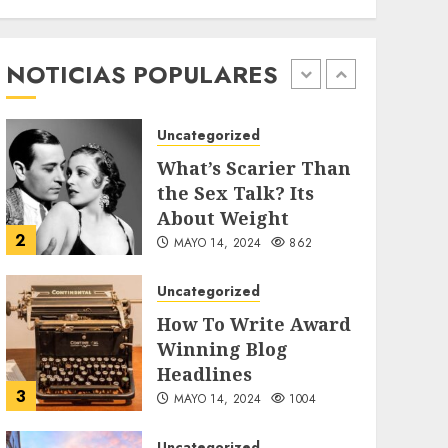
Searching for the
forgotten heroes of
World War Two
NOTICIAS POPULARES
1
MAYO 14, 2024
860
Uncategorized
What’s Scarier Than
the Sex Talk? Its
About Weight
2
MAYO 14, 2024
862
Uncategorized
How To Write Award
Winning Blog
Headlines
3
MAYO 14, 2024
1004
Uncategorized