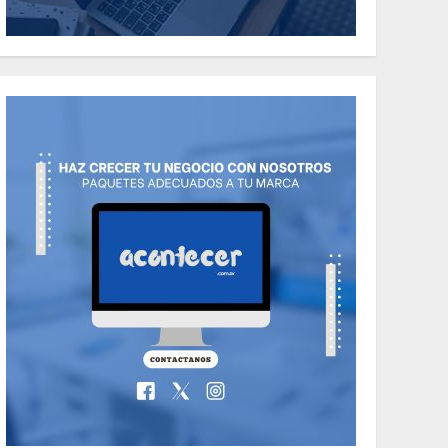
the Classic Cars in a
Retro Movie?
5
MAYO 14, 2024
796
World
The full story of
Thailand’s
extraordinary cave
6
rescue
MAYO 14, 2024
1002
TECNOLOGÍA
Valentino Goes
Deliberately
Feminine for Fall
7
2018
MAYO 16, 2024
765
World