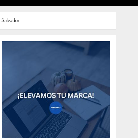
l Salvador
Uncategorized
Need to Know About