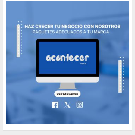
MAYO 14, 2024
811
5
Need to Know About the
Classic Cars in a Retro
Movie?
MAYO 14, 2024
799
6
The full story of
Thailand’s extraordinary
cave rescue
MAYO 14, 2024
1004
7
Jorge Messi, el hombre
que acompañó a Lionel