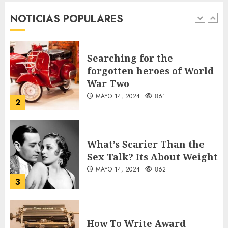
desde sus primeros pasos
NOTICIAS POPULARES
AGOSTO 8, 2026
38
1
Searching for the
forgotten heroes of World
War Two
MAYO 14, 2024
861
2
What’s Scarier Than the
Sex Talk? Its About Weight
MAYO 14, 2024
862
3
How To Write Award