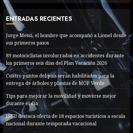
Thailand’s extraordinary
cave rescue
ENTRADAS RECIENTES
MAYO 14, 2024
1004
7
Jorge Messi, el hombre que acompañó a Lionel desde
sus primeros pasos
Jorge Messi, el hombre
que acompañó a Lionel
89 motociclistas involucrados en accidentes durante
desde sus primeros pasos
los primeros seis días del Plan Vacación 2026
AGOSTO 8, 2026
38
1
Cuatro puntos del país serán habilitados para la
entrega de árboles y plantas de MOP Verde
Searching for the
Tips para mejorar la movilidad y moverse mejor
forgotten heroes of World
durante el día
War Two
MAYO 14, 2024
861
ISTU destaca oferta de 18 espacios turísticos a escala
2
nacional durante temporada vacacional