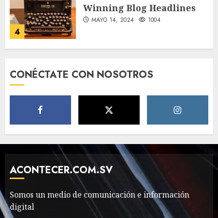
Winning Blog Headlines
MAYO 14, 2024
1004
4
How Many of These Italian
CONÉCTATE CON NOSOTROS
Foods Have You Tried?
MAYO 14, 2024
811
5
Need to Know About the
Classic Cars in a Retro
Movie?
ACONTECER.COM.SV
MAYO 14, 2024
799
6
Somos un medio de comunicación e información
digital
The full story of