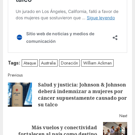
Tags:
Ataque
Australia
Donación
William Ackman
Continue
Previous
Salud y justicia: Johnson & Johnson
Reading
deberá indemnizar a mujeres por
Pre
cáncer supuestamente causado por
post
su talco
Next
Más vuelos y conectividad
Next
fortalecen al país como destino