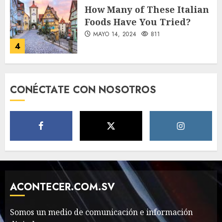
How Many of These Italian
Foods Have You Tried?
MAYO 14, 2024
811
4
Need to Know About the
CONÉCTATE CON NOSOTROS
Classic Cars in a Retro
Movie?
MAYO 14, 2024
796
5
The full story of
Thailand’s extraordinary
cave rescue
ACONTECER.COM.SV
MAYO 14, 2024
1002
6
Somos un medio de comunicación e información