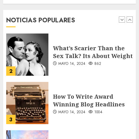
forgotten heroes of World
War Two
NOTICIAS POPULARES
MAYO 14, 2024
860
1
What’s Scarier Than the
Sex Talk? Its About Weight
MAYO 14, 2024
862
2
How To Write Award
Winning Blog Headlines
MAYO 14, 2024
1004
3