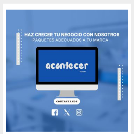
Movie?
MAYO 14, 2024
796
5
The full story of
Thailand’s extraordinary
cave rescue
MAYO 14, 2024
1002
6
Valentino Goes
Deliberately Feminine for
Fall 2018
MAYO 16, 2024
765
7
Searching for the