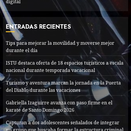
digital
Valentino Goes
Deliberately Feminine for
Fall 2018
ENTRADAS RECIENTES
MAYO 16, 2024
765
7
Tips para mejorar la movilidad y moverse mejor
durante el día
Searching for the
forgotten heroes of World
ISTU destaca oferta de 18 espacios turísticos a escala
War Two
nacional durante temporada vacacional
MAYO 14, 2024
860
1
Turismo y aventura marcan la jornada en la Puerta
del Diablo durante las vacaciones
What’s Scarier Than the
Gabriella Izaguirre avanza con paso firme en el
Sex Talk? Its About Weight
karate de Santo Domingo 2026
MAYO 14, 2024
862
Capturan a dos adolescentes señalados de integrar
2
un grupo que buscaba formar la estructura criminal