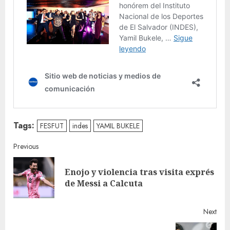
Tags:
FESFUT
indes
YAMIL BUKELE
Continue
Previous
Reading
Enojo y violencia tras visita exprés
Pre
de Messi a Calcuta
post
Next