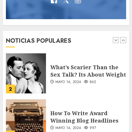
Searching for the
forgotten heroes of World
War Two
NOTICIAS POPULARES
MAYO 14, 2024
860
1
What’s Scarier Than the
Sex Talk? Its About Weight
MAYO 14, 2024
862
2
How To Write Award
Winning Blog Headlines
MAYO 14, 2024
997