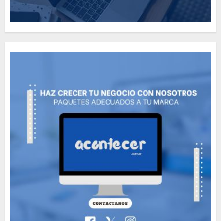
Need to Know About the
Classic Cars in a Retro
Movie?
MAYO 14, 2024
796
5
The full story of
Thailand’s extraordinary
cave rescue
MAYO 14, 2024
1002
6
Valentino Goes
Deliberately Feminine for
Fall 2018
MAYO 16, 2024
765
7