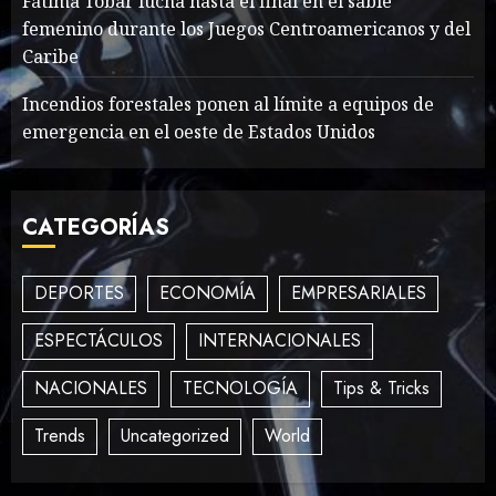
Sex Talk? Its About Weight
Fátima Tobar lucha hasta el final en el sable
femenino durante los Juegos Centroamericanos y del
MAYO 14, 2024
862
2
Caribe
Incendios forestales ponen al límite a equipos de
emergencia en el oeste de Estados Unidos
How To Write Award
Winning Blog Headlines
MAYO 14, 2024
997
CATEGORÍAS
3
DEPORTES
ECONOMÍA
EMPRESARIALES
How Many of These Italian
ESPECTÁCULOS
INTERNACIONALES
Foods Have You Tried?
MAYO 14, 2024
810
NACIONALES
TECNOLOGÍA
Tips & Tricks
4
Trends
Uncategorized
World
Need to Know About the