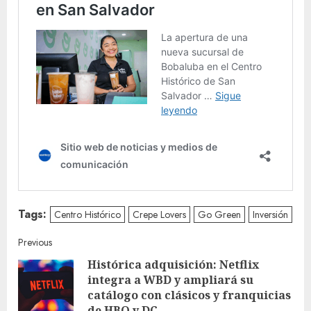
Tags:
Centro Histórico
Crepe Lovers
Go Green
Inversión
Continue
Previous
Histórica adquisición: Netflix
Reading
integra a WBD y ampliará su
Pre
catálogo con clásicos y franquicias
post
de HBO y DC