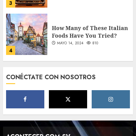
3
How Many of These Italian
Foods Have You Tried?
MAYO 14, 2024
810
4
Need to Know About the
CONÉCTATE CON NOSOTROS
Classic Cars in a Retro
Movie?
MAYO 14, 2024
796
5
The full story of
Thailand’s extraordinary
cave rescue