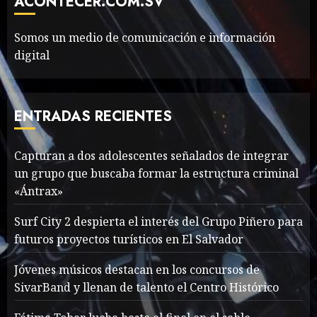
ACONTECER.COM.SV
MAYO 14, 2024
1002
6
Somos un medio de comunicación e información
digital
Valentino Goes
Deliberately Feminine for
Fall 2018
ENTRADAS RECIENTES
MAYO 16, 2024
765
7
Capturan a dos adolescentes señalados de integrar
un grupo que buscaba formar la estructura criminal
Searching for the
«Ántrax»
forgotten heroes of World
War Two
Surf City 2 despierta el interés del Grupo Piñero para
MAYO 14, 2024
860
futuros proyectos turísticos en El Salvador
1
Jóvenes músicos destacan en los concursos de
SivarBand y llenan de talento el Centro Histórico
What’s Scarier Than the