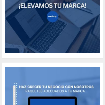
How Many of These Italian
Foods Have You Tried?
MAYO 14, 2024
811
5
Need to Know About the
Classic Cars in a Retro
Movie?