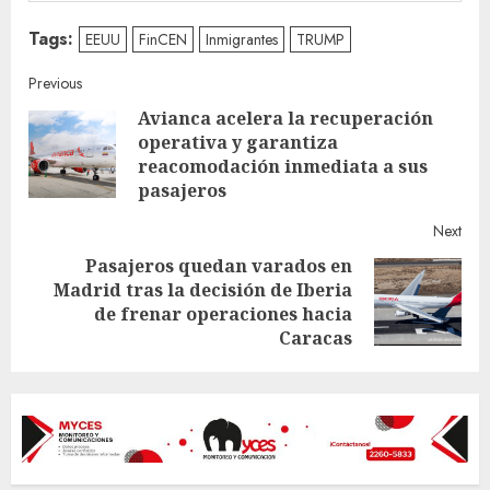
Tags:
EEUU
FinCEN
Inmigrantes
TRUMP
Continue
Previous
Avianca acelera la recuperación
Reading
operativa y garantiza
Pre
reacomodación inmediata a sus
post
pasajeros
Next
Pasajeros quedan varados en
Madrid tras la decisión de Iberia
Next
de frenar operaciones hacia
post:
Caracas