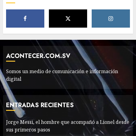
Foods Have You Tried?
MAYO 14, 2024
811
5
Need to Know About the
Classic Cars in a Retro
Movie?
ACONTECER.COM.SV
MAYO 14, 2024
799
6
Somos un medio de comunicación e información
digital
The full story of
Thailand’s extraordinary
cave rescue
ENTRADAS RECIENTES
MAYO 14, 2024
1004
7
Jorge Messi, el hombre que acompañó a Lionel desde
sus primeros pasos
Jorge Messi, el hombre