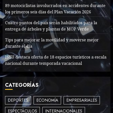
que acompañó a Lionel
89 motociclistas involucrados en accidentes durante
desde sus primeros pasos
los primeros seis días del Plan Vacación 2026
AGOSTO 8, 2026
32
1
Cuatro puntos del país serán habilitados para la
entrega de árboles y plantas de MOP Verde
Searching for the
Tips para mejorar la movilidad y moverse mejor
forgotten heroes of World
durante el día
War Two
MAYO 14, 2024
861
ISTU destaca oferta de 18 espacios turísticos a escala
2
nacional durante temporada vacacional
What’s Scarier Than the
CATEGORÍAS
Sex Talk? Its About Weight
MAYO 14, 2024
862
3
DEPORTES
ECONOMÍA
EMPRESARIALES
ESPECTÁCULOS
INTERNACIONALES