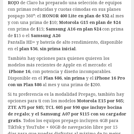
ROJO
de Claro ha preparado una selección de equipos
con primas reducidas y cuotas cómodas en sus planes
pospago 360°: el
HONOR 400 Lite en plan de $32
al mes
y con una prima de $10;
Motorola G15 en plan de $24
con prima de $15;
Samsung A16
en plan $24
con prima
de $15 o el
Samsung A26
Pantalla HD+ y batería de alto rendimiento, disponible
en el
plan $36
,
sin prima inicial
.
También hay opciones para quienes quieren los
modelos más recientes de Apple en el mercado: el
iPhone 16
, con potencia y diseño incomparables.
Disponible en el
Plan $86
,
sin prima
y el
iPhone 16 Pro
con un Plan $86
al mes y una prima de $200.
Si tu preferencia es la modalidad Prepago, también hay
opciones para ti con los modelos
Motorola E15 por $65;
ZTE A75 por $85; TCL 605 por $90 que incluye bocina
de regalo; y el Samsung A07 por $115 con su cargador
gratis
. Todos los equipos prepago incluyen 4GB para
TikTok y YouTube + 60GB de navegación libre por 15
días para que puedas disfrutar al máximo de tu mejor