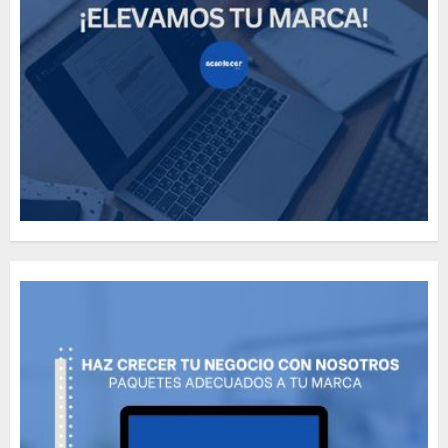
Need to Know About the
Classic Cars in a Retro
Movie?
MAYO 14, 2024
796
5
The full story of
Thailand’s extraordinary
cave rescue
MAYO 14, 2024
1002