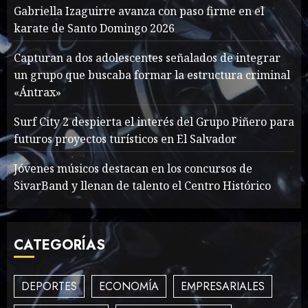
forgotten heroes of World
Gabriella Izaguirre avanza con paso firme en el
War Two
karate de Santo Domingo 2026
MAYO 14, 2024
860
1
Capturan a dos adolescentes señalados de integrar
un grupo que buscaba formar la estructura criminal
«Ántrax»
What’s Scarier Than the
Sex Talk? Its About Weight
Surf City 2 despierta el interés del Grupo Piñero para
futuros proyectos turísticos en El Salvador
MAYO 14, 2024
862
2
Jóvenes músicos destacan en los concursos de
SivarBand y llenan de talento el Centro Histórico
How To Write Award
Winning Blog Headlines
CATEGORÍAS
MAYO 14, 2024
1004
3
DEPORTES
ECONOMÍA
EMPRESARIALES