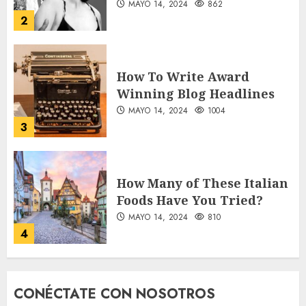
MAYO 14, 2024
862
2
How To Write Award
Winning Blog Headlines
MAYO 14, 2024
1004
3
How Many of These Italian
Foods Have You Tried?
MAYO 14, 2024
810
4
Need to Know About the
CONÉCTATE CON NOSOTROS
Classic Cars in a Retro