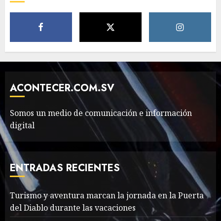
Movie?
MAYO 14, 2024
796
5
The full story of
Thailand’s extraordinary
cave rescue
ACONTECER.COM.SV
MAYO 14, 2024
1002
6
Somos un medio de comunicación e información
digital
Valentino Goes
Deliberately Feminine for
Fall 2018
ENTRADAS RECIENTES
MAYO 16, 2024
765
7
Turismo y aventura marcan la jornada en la Puerta
del Diablo durante las vacaciones
Searching for the