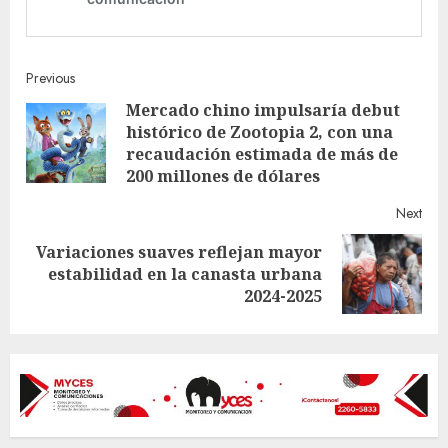
Continue
Previous
Mercado chino impulsaría debut
Reading
histórico de Zootopia 2, con una
Pre
recaudación estimada de más de
post
200 millones de dólares
Next
Variaciones suaves reflejan mayor
Next
estabilidad en la canasta urbana
post:
2024-2025