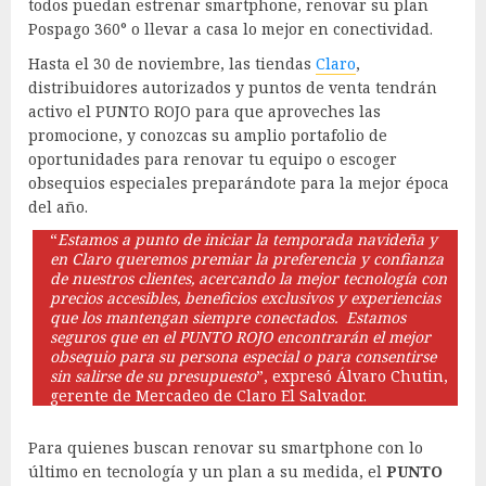
todos puedan estrenar smartphone, renovar su plan
Pospago 360° o llevar a casa lo mejor en conectividad.
Hasta el 30 de noviembre, las tiendas
Claro
,
distribuidores autorizados y puntos de venta tendrán
activo el PUNTO ROJO para que aproveches las
promocione, y conozcas su amplio portafolio de
oportunidades para renovar tu equipo o escoger
obsequios especiales preparándote para la mejor época
del año.
“
Estamos a punto de iniciar la temporada navideña y
en Claro queremos
premiar la preferencia y confianza
de nuestros clientes, acercando la mejor tecnología con
precios accesibles, beneficios exclusivos y experiencias
que los mantengan siempre conectados.
Estamos
seguros que en el PUNTO ROJO encontrarán el mejor
obsequio para su persona especial o para consentirse
sin salirse de su presupuesto
”, expresó Álvaro Chutin,
gerente de Mercadeo de Claro El Salvador.
Para quienes buscan renovar su smartphone con lo
último en tecnología y un plan a su medida, el
PUNTO