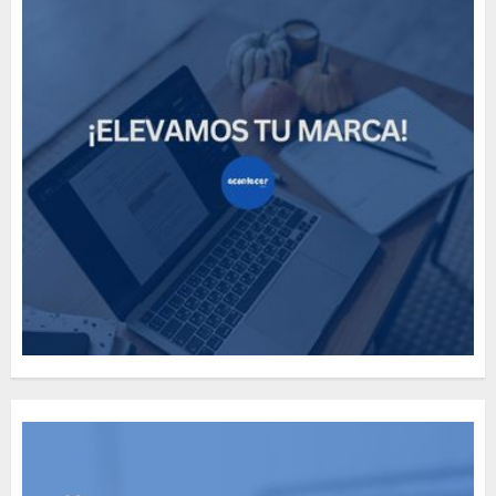
How Many of These Italian
Foods Have You Tried?
MAYO 14, 2024
812
5