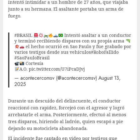
intentó intimidar a un hombre de 27 años, que viajaba
junto a su hermana. El asaltante portaba un arma de
fuego.
#BRASIL
Intentó asaltar a un conductor
y terminó recibiendo disparos con su propia arma
el hecho ocurrió en Sao Paulo y fue grabado por
varios testigos desde sus vehículos
#RoboFallido
#SaoPauloBrasil
Cortesía
A.O.
pic.twitter.com/U7iPcaDJvj
— acontecercomsv (@acontecercomsv)
August 13,
2025
Durante un descuido del delincuente, el conductor
reaccionó con rapidez, forcejeó con el agresor y logró
arrebatarle el arma. Posteriormente, efectuó al menos
tres disparos, hiriendo al ladrón, quien escapó a pie
dejando su motocicleta abandonada.
El incidente fue captado en video por testigos que