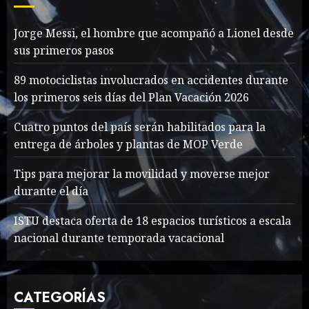
MAYO 14, 2024
1009
7
Jorge Messi, el hombre que acompañó a Lionel desde
sus primeros pasos
Jorge Messi, el hombre
que acompañó a Lionel
89 motociclistas involucrados en accidentes durante
desde sus primeros pasos
los primeros seis días del Plan Vacación 2026
AGOSTO 8, 2026
56
1
Cuatro puntos del país serán habilitados para la
entrega de árboles y plantas de MOP Verde
Searching for the
Tips para mejorar la movilidad y moverse mejor
forgotten heroes of World
durante el día
War Two
MAYO 14, 2024
867
ISTU destaca oferta de 18 espacios turísticos a escala
2
nacional durante temporada vacacional
What’s Scarier Than the
CATEGORÍAS
Sex Talk? Its About Weight