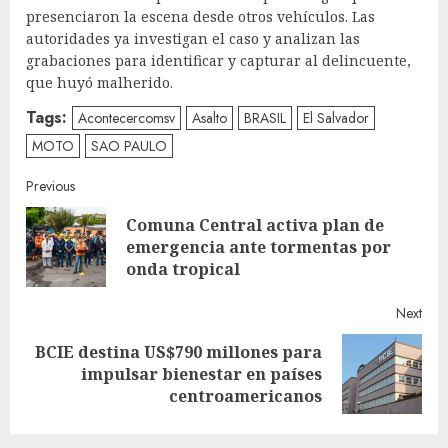
presenciaron la escena desde otros vehículos. Las
autoridades ya investigan el caso y analizan las
grabaciones para identificar y capturar al delincuente,
que huyó malherido.
Tags:
Acontecercomsv
Asalto
BRASIL
El Salvador
MOTO
SAO PAULO
Continue
Previous
Comuna Central activa plan de
Reading
Pre
emergencia ante tormentas por
post
onda tropical
Next
BCIE destina US$790 millones para
Next
impulsar bienestar en países
post:
centroamericanos